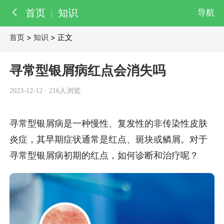
首页
知识
导航
首页
>
知识
> 正文
百科
知识
寻常型银屑病红点会消失吗
医院
医生
2023-12-12
·
216人浏览
寻常型银屑病是一种慢性、复发性的非传染性皮肤
炎症，其早期症状通常是红点、斑块或鳞屑。对于
寻常型银屑病初期的红点，如何诊断和治疗呢？