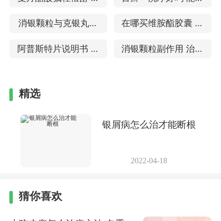
疗银屑病的效果
疗点滴型银屑病吗
消银颗粒与克银丸哪
在哪买维胺酯胶囊 怎
个有效 怎治疗银屑病
么治疗牛皮癣
阿普斯特片说明书 治
消银颗粒副作用 治银
好
疗银屑病的效果
屑病要多久
精选
银屑病怎么治才能断根
2022-04-18
猜你喜欢