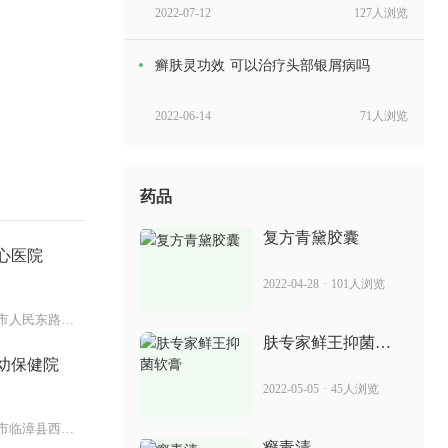
2022-07-12
127人浏览
癣肤灵功效 可以治疗头部银屑病吗
2022-06-14
71人浏览
毒癣康有毒吗 治疗银屑病怎么样
药品
2022-07-04
85人浏览
复方青黛胶囊
心医院
阿维a胶囊能吃多久 治疗银屑病效果如何
2022-04-28
·
101人浏览
浙江省金华市人民东路365号
2022-05-17
13人浏览
肤专家鲜王抑菌软
膏
幼保健院
百癣夏塔热胶囊 是怎么治疗银屑病的
2022-05-05
·
45人浏览
2022-07-04
30人浏览
河北省邯郸市临漳县西门北大街
癣毒清