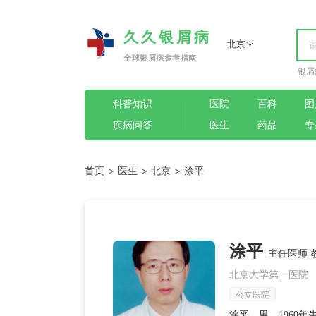
久久银屑病
北京
全球银屑病参考指南
银屑
科普知识
医院
百科
图
疾病问答
医生
药品
专
首页
>
医生
>
北京
>
涂平
涂平
主任医师 
北京大学第一医院
公立医院
涂平，男，1960