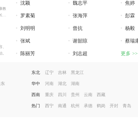
沈颖
魏志平
焦婷
康教
长银
罗素菊
张海萍
彭霖
刘明明
曾抗
杨毅
张斌
谢韶琼
蔡瑞
容、
陈丽芳
刘志超
更多 >>
治。
东北
辽宁
吉林
黑龙江
山东
华中
河南
湖北
湖南
西南
重庆
四川
贵州
云南
西藏
热门
西宁
南通
杭州
承德
鹤岗
开封
青岛