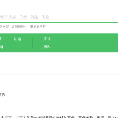
病医院
银屑病医生
银屑病问答
片
话题
症状
题
病因
教授
年生于北京。北京大学第一医院皮肤性病科副主任，主任医师，教授，博士