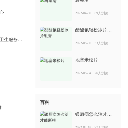
印度苏金单抗多少一支 治疗银屑病的效
心
2022-04-30
·
89人浏览
果
2022-06-22
66人浏览
醋酸氟轻松冰片乳
膏
卡泊三醇软膏小孩可以用吗 治疗银屑病
卫生服务中
2022-05-06
·
53人浏览
效果好吗
2022-06-08
51人浏览
地塞米松片
2022-05-04
·
76人浏览
百科
群
银屑病怎么治才能
断根
2022-04-18
·
97人浏览