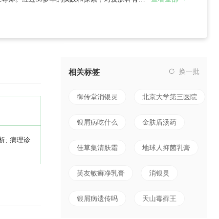
相关标签
换一批
御传堂消银灵
北京大学第三医院
银屑病吃什么
金肤盾汤药
; 病理诊
佳草集清肤霜
地球人抑菌乳膏
芙友敏癣净乳膏
消银灵
银屑病遗传吗
天山毒藓王