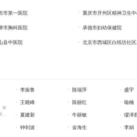
岩市第一医院
重庆市开州区精神卫生中
津市胸科医院
承德市妇幼保健院
山县中医院
北京市西城区白纸坊社区
心
李振鲁
陈瑞萍
盛宇
王晓峰
陈丽红
喻楠
、银
皮肤
夏建新
牛丽敏
缪泽
钟剑波
金海生
李娟