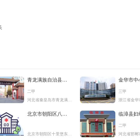
长
青龙满族自治县医
金华市中
院
二甲
三甲
河北省秦皇岛市青龙满族自治县服
北京市朝阳区八里
临漳县妇
庄第二社
二甲
北京市朝阳区十里堡东里119