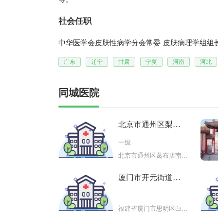
社会任职
中华医学会皮肤性病学分会常委 皮肤病理学组组
广东
辽宁
甘肃
宁夏
河南
河北
同城医院
北京市通州区梨园
镇梨园社
一级
北京市通州区葛布店南里10、11号
厦门市开元街道社
区卫生服
福建省厦门市思明区白鹤山路3号