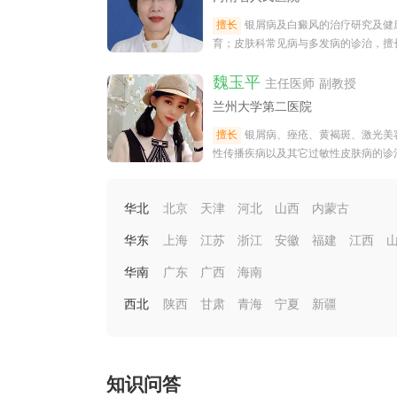
擅长
银屑病及白癜风的治疗研究及健
育；皮肤科常见病与多发病的诊治，擅
屑病、白癜风、皮炎湿疹、慢性荨麻疹
魏玉平
主任医师 副教授
兰州大学第二医院
擅长
银屑病、痤疮、黄褐斑、激光美
性传播疾病以及其它过敏性皮肤病的诊
华北
北京
天津
河北
山西
内蒙古
华东
上海
江苏
浙江
安徽
福建
江西
华南
广东
广西
海南
西北
陕西
甘肃
青海
宁夏
新疆
知识问答