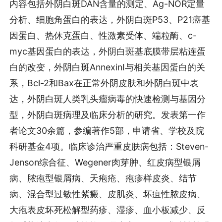
内容包括外阴白斑DAN含量的测定、Ag-NOR定量
分析、细胞角蛋白的表达，外阴白斑P53、P21癌基
因蛋白、热休克蛋白、性激素受体、端粒酶、c-
myc基因蛋白的表达，外阴白斑基底膜带层粘连蛋
白的改变，外阴白斑AnnexinⅠ与相关基因蛋白的关
系，Bcl-2和Bax在正常外阴皮肤和外阴白斑中表
达，外阴白斑人类乳头瘤病毒的快速检测与基因分
型，外阴白斑病理及临床分析的研究。发表第一作
者论文30余篇，参编著作5部，申请省、学校及院
科研基金4项。临床诊治严重皮肤病包括：Steven-
Jenson综合征、Wegener肉芽肿、红皮病型银屑
病、脓疱型银屑病、天疱疮、疱疹样皮炎、结节
病、混合型过敏性紫癜、皮肌炎、坏疽性脓皮病、
大疱表皮坏死松解型药疹、湿疹、血小板减少、反