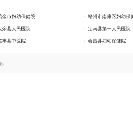
瑞金市妇幼保健院
赣州市南康区妇幼保
大余县人民医院
定南县第一人民医院
信丰县中医院
会昌县妇幼保健院
化
七癣八毒 可用于治疗
2022-07-14
癣药膏愈芙 治疗银屑
2022-07-14