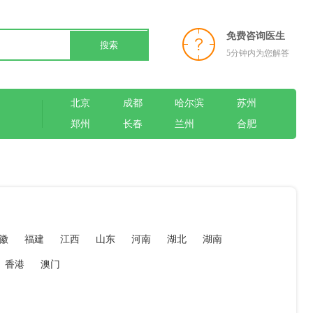
免费咨询医生
搜索
5分钟内为您解答
北京
成都
哈尔滨
苏州
郑州
长春
兰州
合肥
徽
福建
江西
山东
河南
湖北
湖南
香港
澳门