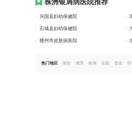
株洲银屑病医院推荐
兴国县妇幼保健院
石城县妇幼保健院
赣州市皮肤病医院
热门地区
衡阳
湘潭
株洲
岳阳
娄底
怀
最新资讯
百肤康药 可以治银屑病吗
强力癣肤灵 治疗银屑病的效果好吗