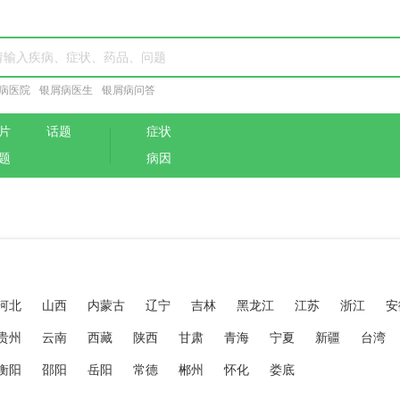
病医院
银屑病医生
银屑病问答
片
话题
症状
题
病因
河北
山西
内蒙古
辽宁
吉林
黑龙江
江苏
浙江
安
贵州
云南
西藏
陕西
甘肃
青海
宁夏
新疆
台湾
衡阳
邵阳
岳阳
常德
郴州
怀化
娄底