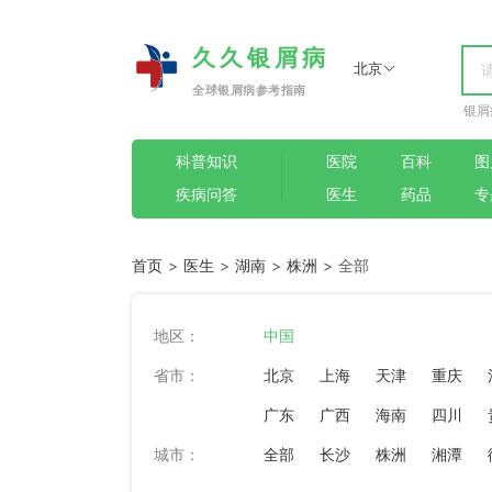
久久银屑病
北京
全球银屑病参考指南
银屑
科普知识
医院
百科
图
疾病问答
医生
药品
专
首页
>
医生
>
湖南
>
株洲
> 全部
地区：
中国
省市：
北京
上海
天津
重庆
广东
广西
海南
四川
城市：
全部
长沙
株洲
湘潭