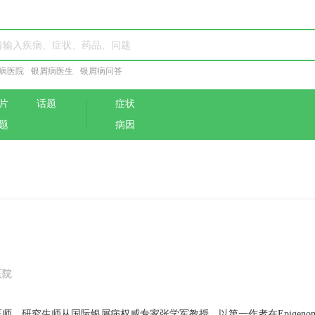
病医院
银屑病医生
银屑病问答
片
话题
症状
题
病因
医院
师，研究生师从国际银屑病权威专家张学军教授，以第一作者在Epigeno