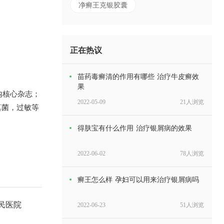
净癣王克银胶囊
正在热议
苗药毒癣清的作用有哪些 治疗牛皮癣效
果
内核心杂志；
2022-05-09
21人浏览
，真菌，过敏等
得肤宝有什么作用 治疗银屑病的效果
2022-06-02
78人浏览
癣王怎么样 孕妇可以用来治疗银屑病吗
民医院
2022-06-23
51人浏览