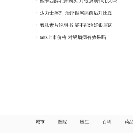
他卡西醇乳膏购买 对银屑病作用大吗
达力士擦剂 治疗银屑病前后对比图
氨肽素片说明书 能不能治好银屑病
taltz上市价格 对银屑病有效果吗
城市
医院
医生
百科
药