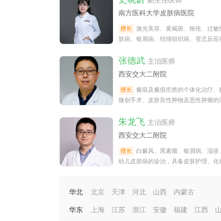
副主任医师
南方医科大学皮肤病医院
擅长
激光美容、黄褐斑、痤疮、过敏
肤病、银屑病、结缔组织病、变态反应
病。
张德武
主治医师
西安交大二附院
擅长
瘢痕及瘢痕疙瘩的个体化治疗、
微创手术、皮肤良性肿物及恶性肿瘤的
疗。良性肿瘤包括（色素痣、皮质腺痣
朱龙飞
主治医师
西安交大二附院
擅长
白癜风、黑素瘤、银屑病、湿疹
幼儿皮肤病的诊治，具备皮肤护理、化
相关专业知识。
华北
北京
天津
河北
山西
内蒙古
华东
上海
江苏
浙江
安徽
福建
江西