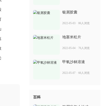
2022-07-06
28人浏览
毅
银屑胶囊
育
得肤宝含激素吗 治疗银屑病有副作用吗
2022-05-03
·
86人浏览
山
2022-07-13
82人浏览
地塞米松片
嘉
909金癣克的功效 治疗银屑病的效果
敏
2022-05-04
·
76人浏览
2022-05-24
29人浏览
松
甲氧沙林溶液
2022-05-07
·
66人浏览
百科