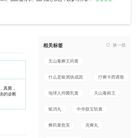
相关标签
换一批
天山毒癣王药膏
什么是银屑病成因
疗癣卡西甫散
，真菌，
地球人抑菌乳膏
天山毒藓王
病的诊断
银消丸
中华肤宝软膏
癣药膏愈芙
克癣丸