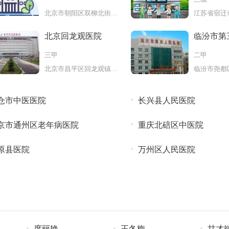
北京市朝阳区双柳北街1号院14号
北京回龙观医院
临汾市第
院
三甲
二甲
北京市昌平区回龙观镇南店北路
临汾市尧都
仓市中医医院
长兴县人民医院
京市通州区老年病医院
重庆北碚区中医院
原县医院
万州区人民医院
席丽艳
王冬梅
甘才