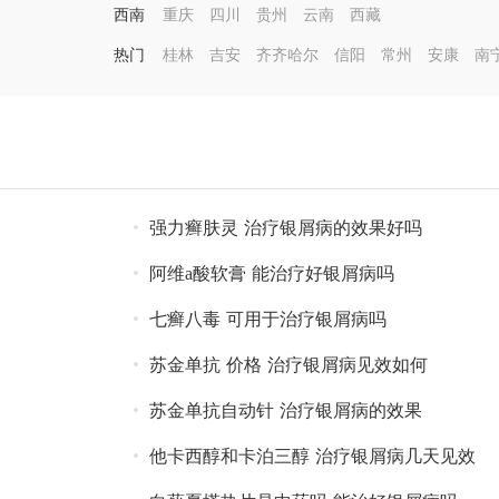
西南
重庆
四川
贵州
云南
西藏
热门
桂林
吉安
齐齐哈尔
信阳
常州
安康
南
强力癣肤灵 治疗银屑病的效果好吗
阿维a酸软膏 能治疗好银屑病吗
七癣八毒 可用于治疗银屑病吗
苏金单抗 价格 治疗银屑病见效如何
苏金单抗自动针 治疗银屑病的效果
他卡西醇和卡泊三醇 治疗银屑病几天见效