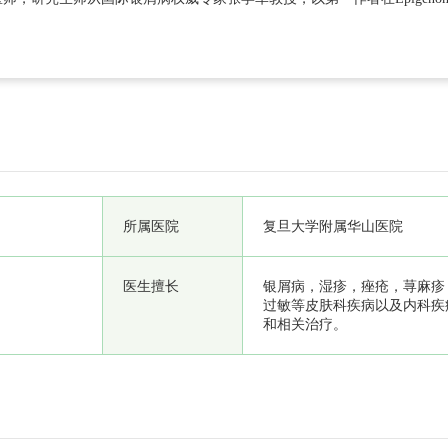
gy，JID，BJD等杂志发表文章多
所属医院
复旦大学附属华山医院
医生擅长
银屑病，湿疹，痤疮，荨麻疹
过敏等皮肤科疾病以及内科疾
和相关治疗。