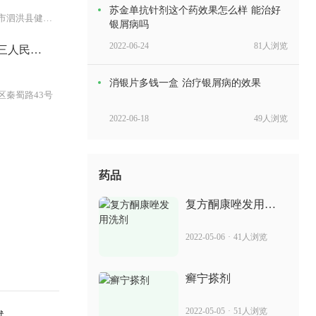
苏金单抗针剂这个药效果怎么样 能治好
江苏省宿迁市泗洪县健康路1号
银屑病吗
2022-06-24
81人浏览
三人民医
消银片多钱一盒 治疗银屑病的效果
区秦蜀路43号
2022-06-18
49人浏览
合肥有苏金单抗吗 治疗银屑病效果如何
药品
2022-05-26
55人浏览
复方酮康唑发用洗
剂
消银颗粒价位效果 治疗银屑病怎么样
2022-05-06
·
41人浏览
2022-06-14
73人浏览
癣宁搽剂
藓毒膏秒杀 治疗银屑病的效果
2022-05-05
·
51人浏览
斌