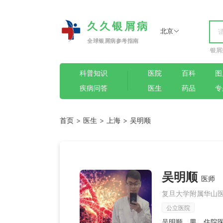
久久银屑病
北京
全球银屑病参考指南
银屑
科普知识
医院
百科
图
疾病问答
医生
药品
专
首页
>
医生
>
上海
>
吴明顺
吴明顺
医师
复旦大学附属华山
公立医院
吴明顺，男，住院医