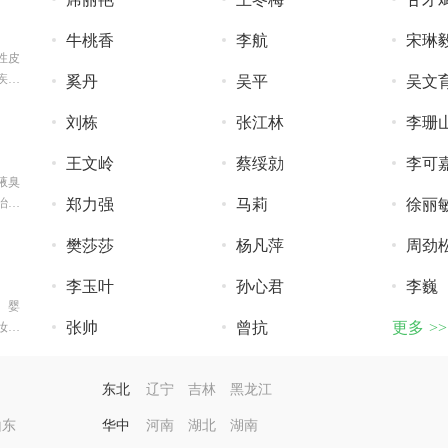
牛桃香
李航
宋琳
性皮
疾
奚丹
吴平
吴文
刘栋
张江林
李珊
王文岭
蔡绥勍
李可
腋臭
治
郑力强
马莉
徐丽
樊莎莎
杨凡萍
周劲
李玉叶
孙心君
李巍
、婴
张帅
曾抗
更多 >>
妆品
东北
辽宁
吉林
黑龙江
山东
华中
河南
湖北
湖南