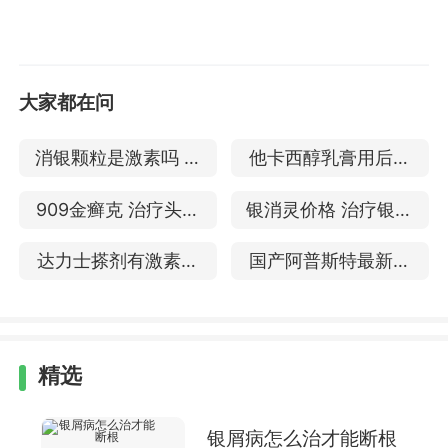
大家都在问
消银颗粒是激素吗 治
他卡西醇乳膏用后发
疗银屑病吗
红 对牛皮癣有副作用
909金癣克 治疗头皮
银消灵价格 治疗银屑
吗
银屑病吗
病
达力士搽剂有激素吗
国产阿普斯特最新消
治疗银屑病见效快吗
息 治疗银屑病怎么样
精选
银屑病怎么治才能断根