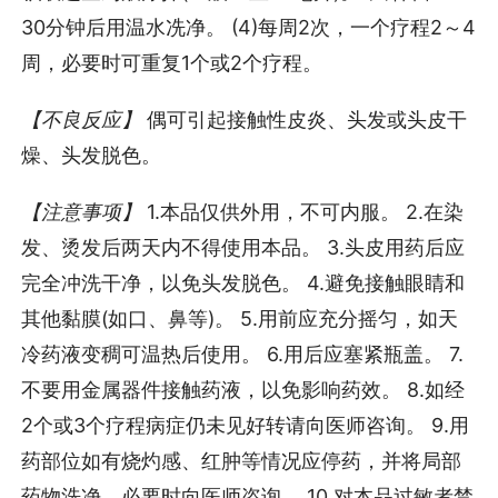
30分钟后用温水冼净。 (4)每周2次，一个疗程2～4
周，必要时可重复1个或2个疗程。
【不良反应】
偶可引起接触性皮炎、头发或头皮干
燥、头发脱色。
【注意事项】
1.本品仅供外用，不可内服。 2.在染
发、烫发后两天内不得使用本品。 3.头皮用药后应
完全冲洗干净，以免头发脱色。 4.避免接触眼睛和
其他黏膜(如口、鼻等)。 5.用前应充分摇匀，如天
冷药液变稠可温热后使用。 6.用后应塞紧瓶盖。 7.
不要用金属器件接触药液，以免影响药效。 8.如经
2个或3个疗程病症仍未见好转请向医师咨询。 9.用
药部位如有烧灼感、红肿等情况应停药，并将局部
药物洗净，必要时向医师咨询。 10.对本品过敏者禁