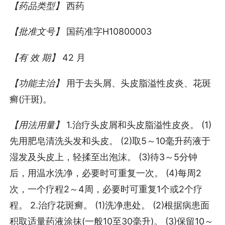
【药品类型】
西药
【批准文号】
国药准字H10800003
【有 效 期】
42 月
【功能主治】
用于去头屑、头皮脂溢性皮炎、花斑
癣(汗斑)。
【用法用量】
1.治疗头皮屑和头皮脂溢性皮炎。 (1)
先用肥皂清洗头发和头皮。 (2)取5～10毫升药液于
湿发及头皮上，轻揉至出泡沫。 (3)待3～5分钟
后，用温水洗净，必要时可重复一次。 (4)每周2
次，一个疗程2～4周，必要时可重复1个或2个疗
程。 2.治疗花斑癣。 (1)洗净患处。 (2)根据病患面
积取适量药液涂抹(一般10至30毫升)。 (3)保留10～