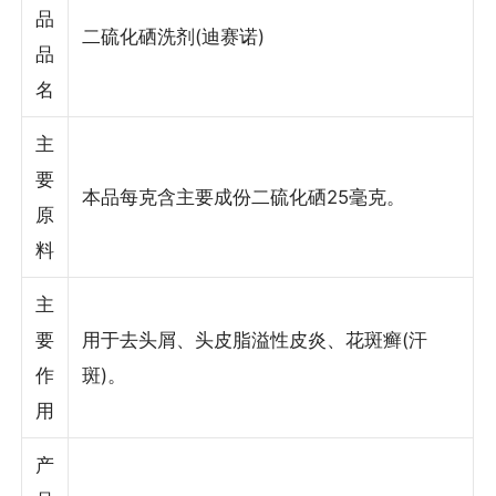
品
二硫化硒洗剂(迪赛诺)
品
名
主
要
本品每克含主要成份二硫化硒25毫克。
原
料
主
要
用于去头屑、头皮脂溢性皮炎、花斑癣(汗
作
斑)。
用
产