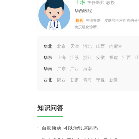
王琳
痣，皮脂腺痣，毛
主任医师 教授
华西医院
擅长
肿瘤鉴别、皮肤恶性淋巴瘤的分
免疫组化诊断。
华北
北京
天津
河北
山西
内蒙古
华东
上海
江苏
浙江
安徽
福建
江西
华南
广东
广西
海南
西北
陕西
甘肃
青海
宁夏
新疆
知识问答
百肤康药 可以治银屑病吗