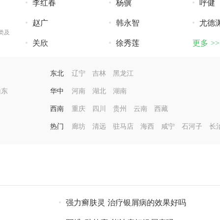
李红春
杨骥
呼健
赵广
韩永智
尤德
类及
关欣
徐秀莲
更多 >>
东北
辽宁
吉林
黑龙江
山东
华中
河南
湖北
湖南
西南
重庆
四川
贵州
云南
西藏
热门
廊坊
清远
驻马店
海西
咸宁
石河子
长
强力癣肤灵 治疗银屑病的效果好吗