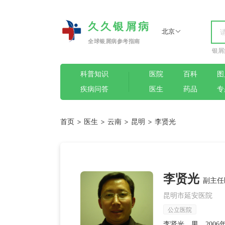
久久银屑病
北京
全球银屑病参考指南
银屑
科普知识
医院
百科
图
疾病问答
医生
药品
专
首页
>
医生
>
云南
>
昆明
>
李贤光
李贤光
副主任
昆明市延安医院
公立医院
李贤光，男，200