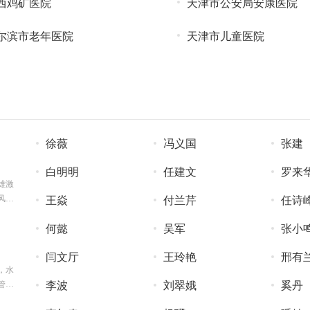
西鸡矿医院
天津市公安局安康医院
尔滨市老年医院
天津市儿童医院
徐薇
冯义国
张建
白明明
任建文
罗来
雄激
风,
王焱
付兰芹
任诗
何懿
吴军
张小
闫文厅
王玲艳
邢有
，水
管
李波
刘翠娥
奚丹
太田