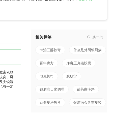
相关标签
换一批
卡泊三醇软膏
什么是外阴银屑病
百年癣方
净癣王克银胶囊
激素依赖
他克莫司
肤肌宁
皮炎、斑
及尖锐湿
也有一定
银屑病日常调理
苗药癣痒净
百鲜夏塔热片
银屑病会冬重夏轻