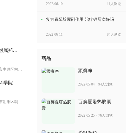
2022-06-10
11人浏览
复方青黛胶囊副作用 治疗银屑病好吗
2022-06-11
84人浏览
附属郑州
达力士价格 可以治疗头部银屑病吗
药品
2022-06-09
98人浏览
总院：郑州市中原区桐柏路195号（桐
顽癣净
克癣胶囊 治疗银屑病好不好
科学院整
2022-05-04
·
94人浏览
2022-06-13
51人浏览
百癣夏塔热胶囊
东院：北京市朝阳区朝阳门外小庄路
消银片是激素药吗 治疗牛皮癣要多久好
2022-05-25
·
76人浏览
2022-06-27
101人浏览
消银颗粒