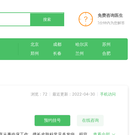
免费咨询医生
搜索
5分钟内为您解答
北京
成都
哈尔滨
苏州
郑州
长春
兰州
合肥
浏览：72
最近更新：2022-04-30
手机访问
预约挂号
在线咨询
一直从事临床工作。擅长皮肤科常见多发病、损容性
查看全部