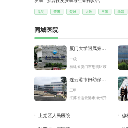
发病、损容性皮肤病与性病的诊治。
昆明
普洱
楚雄
大理
玉溪
曲靖
同城医院
厦门大学附属第一
医院鼓浪
一级
福建省厦门市思明区鼓浪屿街道福
连云港市妇幼保健
院
三甲
江苏省连云港市海州开发区秦东门
上党区人民医院
穆