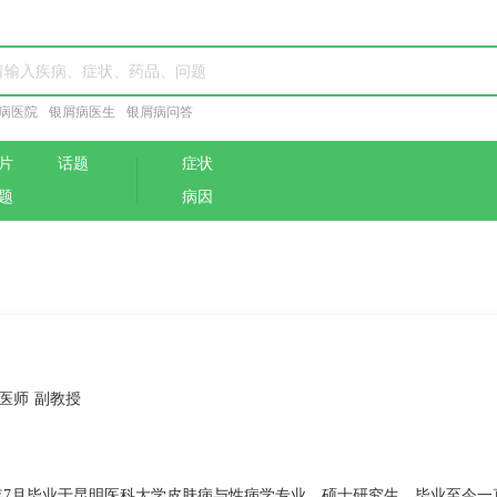
病医院
银屑病医生
银屑病问答
片
话题
症状
题
病因
医师 副教授
6年7月毕业于昆明医科大学皮肤病与性病学专业，硕士研究生，毕业至今