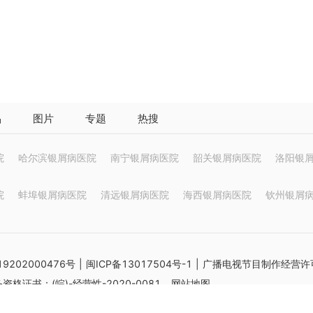
品
图片
专题
热搜
院
哈尔滨银屑病医院
南宁银屑病医院
韶关银屑病医院
洛阳银
院
蚌埠银屑病医院
清远银屑病医院
海西银屑病医院
钦州银屑
9202000476号
|
闽ICP备13017504号-1
| 广播电视节目制作经营许可
格证书：(皖)-经营性-2020-0081
网站地图
供参考不能作为诊断及医疗的依据 如有转载或引用文章涉及版权问题请速