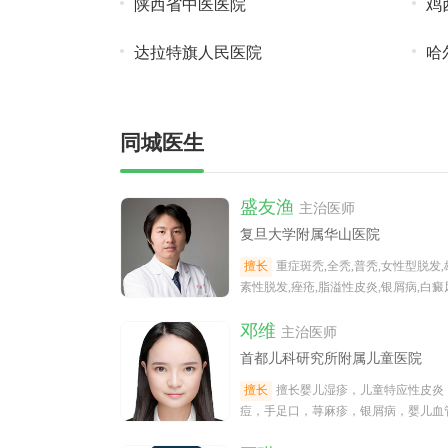
陕西省中医医院
鸡
达拉特旗人民医院
哈
同城医生
盛友渔
主治医师
复旦大学附属华山医院
擅长
重症斑秃,全秃,普秃,女性型脱发,
素性脱发,痤疮,脂溢性皮炎,银屑病,白癜
荨麻疹。
邓维
主治医师
首都儿科研究所附属儿童医院
擅长
擅长婴儿湿疹，儿童特应性皮炎
痘，手足口，荨麻疹，银屑病，婴儿血
瘤，鲜红斑痣等血管性胎记，色素痣，