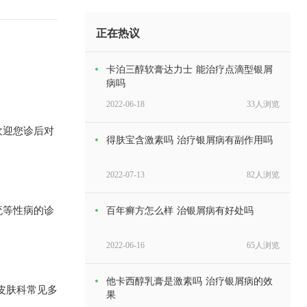
正在热议
卡泊三醇软膏达力士 能治疗点滴型银屑
病吗
2022-06-18
33人浏览
欢迎您诊后对
得肤宝含激素吗 治疗银屑病有副作用吗
2022-07-13
82人浏览
疣等性病的诊
百年癣方怎么样 治银屑病有好处吗
2022-06-16
65人浏览
他卡西醇乳膏是激素吗 治疗银屑病的效
皮肤科常见多
果