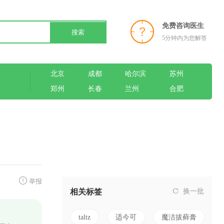
免费咨询医生
搜索
5分钟内为您解答
北京
成都
哈尔滨
苏州
郑州
长春
兰州
合肥
举报
相关标签
换一批
taltz
适今可
魔洁拔藓膏