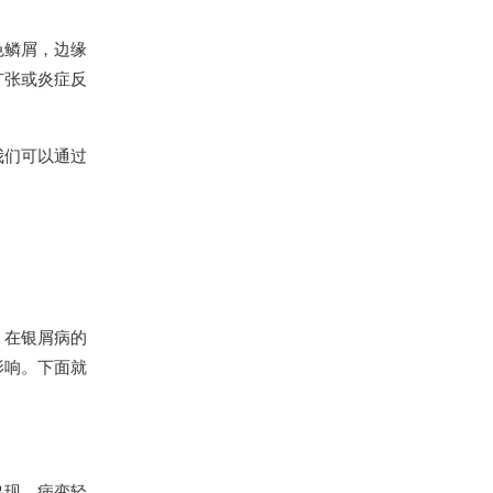
色鳞屑，边缘
扩张或炎症反
我们可以通过
。在银屑病的
影响。下面就
出现、病变轻