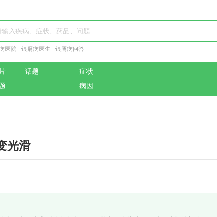
病医院
银屑病医生
银屑病问答
片
话题
症状
题
病因
变光滑