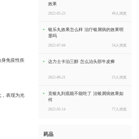
效果
2022-05-23
49人浏览
银乐丸效果怎么样 治疗银屑病的效果明
显吗
2022-07-04
54人浏览
自身免疫性疾
达力士卡泊三醇 怎么治头部牛皮癣
2022-06-21
23人浏览
克银丸到底能不能吃了 治银屑病效果如
化，表现为光
何
2022-05-14
77人浏览
毒癣王功效 治疗银屑病的效果
药品