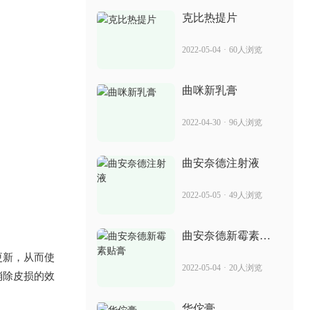
2022-07-07
18人浏览
克比热提片
那个牌子的消银颗粒好 是治牛皮癣的激
2022-05-04
·
60人浏览
素药吗
2022-06-22
61人浏览
曲咪新乳膏
克癣丸效果怎么样 治疗银屑病的副作用
2022-04-30
·
96人浏览
2022-05-24
77人浏览
曲安奈德注射液
克银丸主要成分各多少克 治疗银屑病的
2022-05-05
·
49人浏览
效果
2022-05-14
49人浏览
曲安奈德新霉素贴
膏
卡泊三醇软膏有什么副做用 治疗银屑病
更新，从而使
2022-05-04
·
20人浏览
的效果
消除皮损的效
2022-06-01
63人浏览
华佗膏