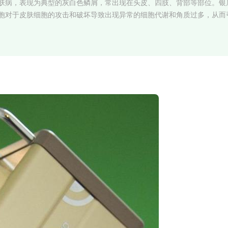
肤病，表现为典型的灰白色鳞屑，常出现在头皮、四肢、背部等部位。银
胞对于皮肤细胞的攻击和破坏导致出现异常的细胞代谢和角质过多，从而