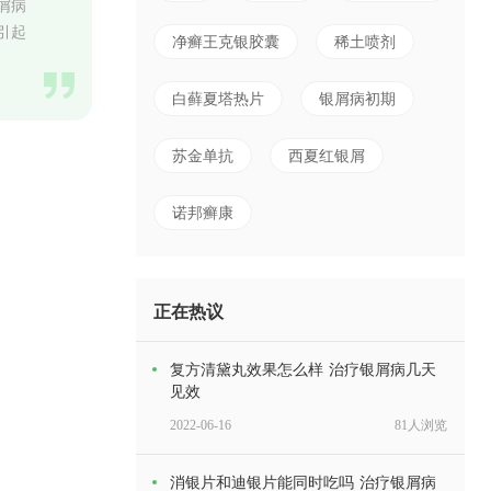
屑病
引起
净癣王克银胶囊
稀土喷剂
白藓夏塔热片
银屑病初期
苏金单抗
西夏红银屑
诺邦癣康
正在热议
复方清黛丸效果怎么样 治疗银屑病几天
见效
2022-06-16
81人浏览
消银片和迪银片能同时吃吗 治疗银屑病