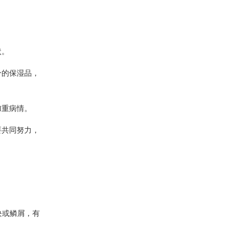
状。
分的保湿品，
加重病情。
要共同努力，
块或鳞屑，有