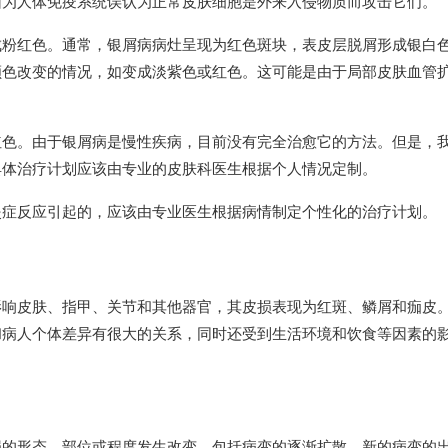
因为人体免疫系统误认为正常皮肤细胞是外来入侵物质而攻击它们。
成粉红色。通常，银屑病病灶呈现为红色斑块，表皮层脱屑形成银白
颜色改变的情况，如变成淡紫色或红色。这可能是由于局部皮肤血管
红色。由于银屑病是慢性疾病，目前没有完全治愈它的方法。但是，
具体治疗计划应该由专业的皮肤科医生根据个人情况定制。
炎症反应引起的，应该由专业医生根据病情制定个性化的治疗计划。
影响皮肤、指甲、关节和其他器官，其皮损表现为红斑、鳞屑和痂皮
和病人个体差异有很大的关系，同时还受到生活环境和饮食等因素的
损的形态、部位或程度发生改变，包括病变的逐渐扩散、新的病变的