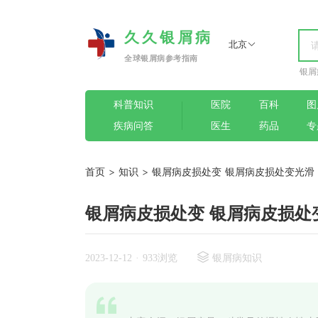
久久银屑病
北京
全球银屑病参考指南
银屑
科普知识
医院
百科
图
疾病问答
医生
药品
专
首页
>
知识
>
银屑病皮损处变 银屑病皮损处变光滑
银屑病皮损处变 银屑病皮损处
2023-12-12
·
933浏览
银屑病知识