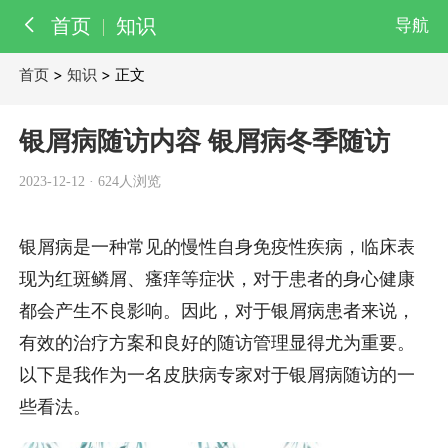
首页
知识
导航
首页
>
知识
> 正文
百科
知识
银屑病随访内容 银屑病冬季随访
医院
医生
2023-12-12
·
624人浏览
银屑病是一种常见的慢性自身免疫性疾病，临床表
现为红斑鳞屑、瘙痒等症状，对于患者的身心健康
都会产生不良影响。因此，对于银屑病患者来说，
有效的治疗方案和良好的随访管理显得尤为重要。
以下是我作为一名皮肤病专家对于银屑病随访的一
些看法。