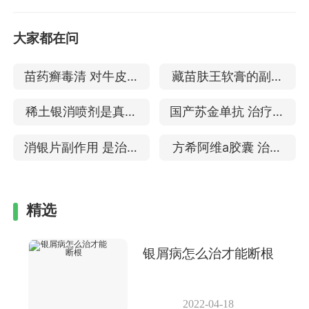
大家都在问
苗药癣毒清 对牛皮癣
藏苗肤王软膏的副作
的效果
用 治疗牛皮癣的效果
稀土银消喷剂是真的
国产苏金单抗 治疗银
吗 治疗银屑病的功效
屑病的效果
消银片副作用 是治疗
方希阿维a胶囊 治疗
牛皮癣的药吗
银屑病的效果
精选
银屑病怎么治才能断根
2022-04-18