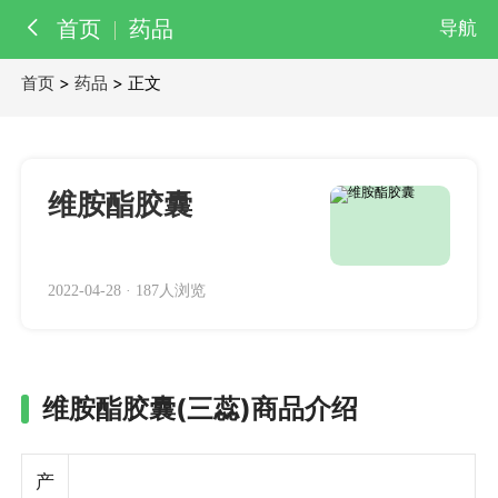
首页
药品
导航
首页
>
药品
> 正文
百科
知识
医院
医生
维胺酯胶囊
2022-04-28
·
187人浏览
维胺酯胶囊(三蕊)商品介绍
产