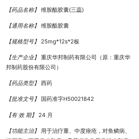
【药品名称】
维胺酯胶囊(三蕊)
【通用名称】
维胺酯胶囊
【规格型号】
25mg*12s*2板
【生产企业】
重庆华邦制药有限公司（原：重庆华
邦制药股份有限公司）
【药品类型】
西药
【批准文号】
国药准字H50021842
【有 效 期】
24 月
【功能主治】
用于治疗重、中度痤疮，对鱼鳞病、