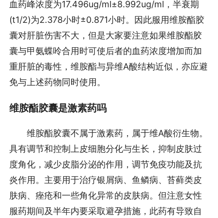
血药峰浓度为17.496ug/ml±8.992ug/ml，半衰期
(t1/2)为2.378小时±0.871小时。因此服用维胺酯胶
囊对肝脏伤害不大，但是大家要注意如果维胺酯胶
囊与甲氨蝶呤合用时可使后者的血药浓度增加而加
重肝脏的毒性，维胺酯与异维A酸结构近似，亦应避
免与上述药物同时使用。
维胺酯胶囊是激素药吗
维胺酯胶囊不属于激素药，属于维A酸衍生物。
具有调节和控制上皮细胞分化与生长，抑制皮肤过
度角化，减少皮脂分泌的作用，调节免疫功能及抗
炎作用。主要用于治疗银屑病、鱼鳞病、苔藓类皮
肤病、痤疮和一些角化异常的皮肤病。但注意女性
服药期间及半年内要采取避孕措施，此药有导致自