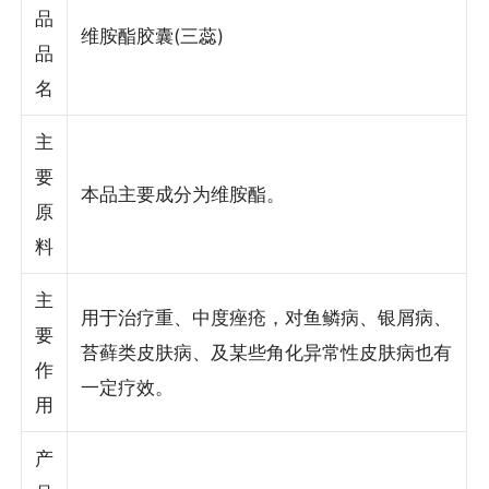
品
维胺酯胶囊(三蕊)
品
名
主
要
本品主要成分为维胺酯。
原
料
主
用于治疗重、中度痤疮，对鱼鳞病、银屑病、
要
苔藓类皮肤病、及某些角化异常性皮肤病也有
作
一定疗效。
用
产