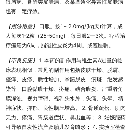
银屑病、苔藓类皮肤病、及某些角化异常性皮肤病
也有一定疗效。
【用法用量】
口服。按1～2.0mg/(kg天)计算，成
人每次1-2粒（25-50mg)，每日服2—3次。疗程治
疗痤疮为6周，脂溢性皮炎为4周。或遵医嘱。
【不良反应】
1. 本药的副作用与维生素A过量的临
床表现相似，常见的副作用包括皮肤干燥、脱屑、
瘙痒、皮疹、脆性增加、掌跖脱皮、瘀斑、继发感
染等；口腔黏膜干燥、疼痛、结合膜炎、严重者角
膜浑浊、视力障碍、视乳头水肿，头痛、头晕、精
神症状、抑郁、良性脑压增高。 2. 骨质疏松、肌肉
无力、疼痛、胃肠道症状、鼻出血等； 3. 妊娠服药
可导致自发性流产及胎儿发育畸形； 4. 实验室检查