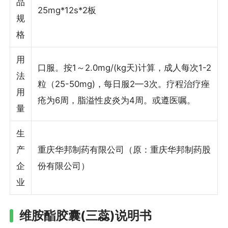
品
25mg*12s*2板
规
格
用
口服。按1～2.0mg/(kg天)计算，成人每次1-2
法
粒（25-50mg)，每日服2—3次。疗程治疗痤
用
疮为6周，脂溢性皮炎为4周。或遵医嘱。
量
生
产
重庆华邦制药有限公司（原：重庆华邦制药股
企
份有限公司）
业
维胺酯胶囊(三蕊)说明书