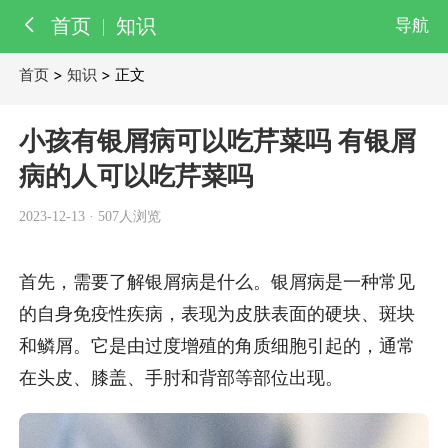
首页
知识
导航
首页
>
知识
> 正文
百科
知识
小孩有银屑病可以吃芹菜吗 有银屑
医院
病的人可以吃芹菜吗
医生
2023-12-13
·
507人浏览
首先，需要了解银屑病是什么。银屑病是一种常见
的自身免疫性疾病，表现为皮肤表面的硬块、斑块
和鳞屑。它是由过度增殖的角质细胞引起的，通常
在头皮、膝盖、手肘和背部等部位出现。