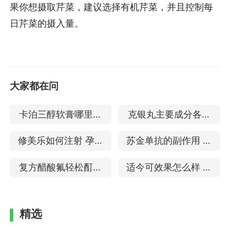
果你想摄取芹菜，建议选择有机芹菜，并且控制每
日芹菜的摄入量。
大家都在问
卡泊三醇软膏哪里买
克银丸主要成分各多
能治疗点滴型银屑病
少克 治疗银屑病的效
修美乐如何注射 孕妇
苏金单抗的副作用 适
吗
果
可以用来治疗银屑病
用于银屑病吗
复方醋酸氟轻松酊是
适今可效果怎么样 可
吗
激素药吗 治疗牛皮癣
以治疗银屑病吗
要多久好
精选