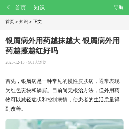
首页
知识
导航
首页
>
知识
> 正文
百科
知识
银屑病外用药越抹越大 银屑病外用
医院
药越擦越红好吗
医生
2023-12-13
·
961人浏览
首先，银屑病是一种常见的慢性皮肤病，通常表现
为红色斑块和鳞屑。目前尚无根治方法，但外用药
物可以减轻症状和控制病情，使患者的生活质量得
到改善。