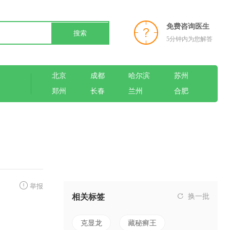
免费咨询医生
搜索
5分钟内为您解答
北京
成都
哈尔滨
苏州
郑州
长春
兰州
合肥
举报
相关标签
换一批
克显龙
藏秘癣王