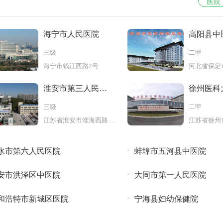
医院
海宁市人民医院
高阳县中
三级
二甲
海宁市钱江西路2号
淮安市第三人民医
徐州医科
院
第三医院
三级
二甲
江苏省淮安市淮海西路272号
水市第六人民医院
蚌埠市五河县中医院
安市洪泽区中医院
大同市第一人民医院
和浩特市新城区医院
宁海县妇幼保健院