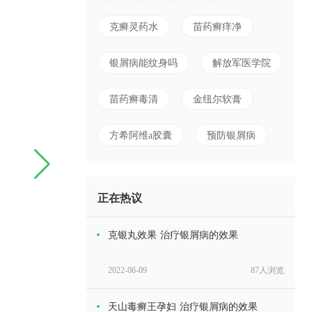
克癣灵药水
苗药癣痒净
银屑病能纹身吗
解放军医学院
苗药癣毒清
金纽尔软膏
方希阿维a胶囊
预防银屑病
正在热议
克银丸效果 治疗银屑病的效果
2022-06-09
87人浏览
天山毒癣王孕妇 治疗银屑病的效果