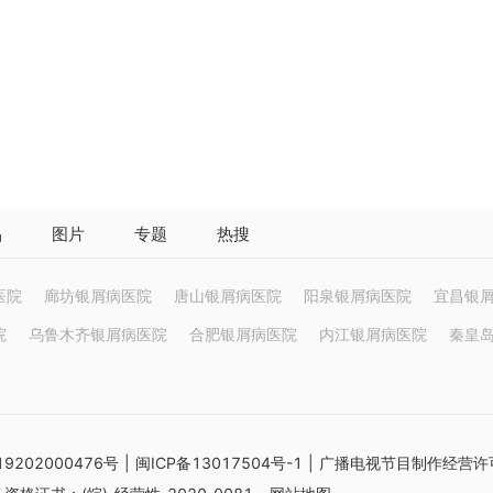
品
图片
专题
热搜
医院
廊坊银屑病医院
唐山银屑病医院
阳泉银屑病医院
宜昌银
院
乌鲁木齐银屑病医院
合肥银屑病医院
内江银屑病医院
秦皇
9202000476号
|
闽ICP备13017504号-1
| 广播电视节目制作经营许可