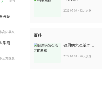
医生
2022-05-09
·
32人浏览
医医院
河北省保定市高阳县兴阳路178号
百科
大学附属
银屑病怎么治才能
断根
2022-04-18
·
96人浏览
江苏省徐州市云龙区复兴南路388