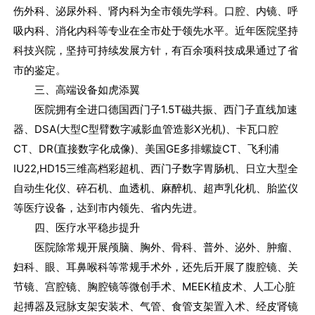
伤外科、泌尿外科、肾内科为全市领先学科。口腔、内镜、呼
吸内科、消化内科等专业在全市处于领先水平。近年医院坚持
科技兴院，坚持可持续发展方针，有百余项科技成果通过了省
市的鉴定。
三、高端设备如虎添翼
医院拥有全进口德国西门子1.5T磁共振、西门子直线加速
器、DSA(大型C型臂数字减影血管造影X光机)、卡瓦口腔
CT、DR(直接数字化成像)、美国GE多排螺旋CT、飞利浦
IU22,HD15三维高档彩超机、西门子数字胃肠机、日立大型全
自动生化仪、碎石机、血透机、麻醉机、超声乳化机、胎监仪
等医疗设备，达到市内领先、省内先进。
四、医疗水平稳步提升
医院除常规开展颅脑、胸外、骨科、普外、泌外、肿瘤、
妇科、眼、耳鼻喉科等常规手术外，还先后开展了腹腔镜、关
节镜、宫腔镜、胸腔镜等微创手术、MEEK植皮术、人工心脏
起搏器及冠脉支架安装术、气管、食管支架置入术、经皮肾镜