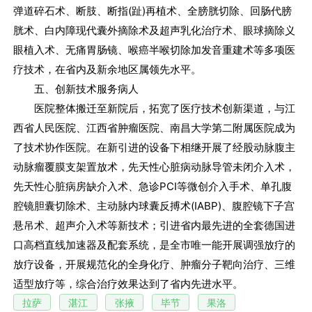
弹道碎石术、断肢、断指(趾)再植术、全膀胱切除、回肠代膀
胱术、白内障现代囊外摘除术及超声乳化治疗术、眼球摘除义
眼植入术、无痛胃肠镜、喉癌半喉切除加发音重建术等多项医
疗技术，在省内及新余地区属领先水平。
五、创新技术服务病人
医院整体搬迁至新院后，拓宽了医疗技术创新渠道，与江
西省人民医院、江西省肿瘤医院、南昌大学第二附属医院成为
了技术协作医院。在新引进的设备下相继开展了经股动脉腹主
动脉瘤覆膜支架置放术，先天性心脏病动脉导管未闭介入术，
先天性心脏病房缺介入术、急诊PCI等微创介入手术、单孔腹
腔镜胆囊切除术、主动脉内球囊反搏术(IABP)、腹腔镜下子宫
悬吊术、超声介入术等新技术；引进省内最先进的全套德国进
口高档直线加速器及配套系统，是全市唯一能开展调强放疗的
放疗设备，开展规范化的全身化疗、肿瘤分子靶向治疗、三维
适型放疗等，综合治疗效果达到了省内先进水平。
拉萨
湛江
张掖
毕节
果洛