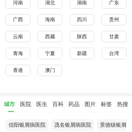
河南
湖北
湖南
广东
广西
海南
四川
贵州
云南
西藏
陕西
甘肃
青海
宁夏
新疆
台湾
香港
澳门
城市
医院
医生
百科
药品
图片
标签
热搜
信阳银屑病医院
茂名银屑病医院
景德镇银屑病