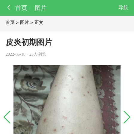
首页
图片
导航
首页
>
图片
> 正文
百科
知识
皮炎初期图片
医院
医生
2022-05-10
·
25人浏览