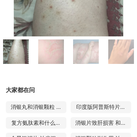
大家都在问
消银丸和消银颗粒 儿
印度版阿普斯特片怎
童银屑病能用吗
么服用 治疗银屑病效
复方氨肽素和什么吃
消银片致肝损害 和阿
果怎么样
最好 治疗银屑病的效
维a哪个治疗银屑病好