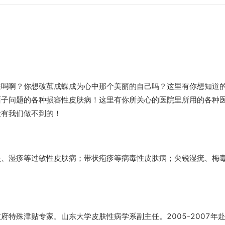
肤吗啊？你想破茧成蝶成为心中那个美丽的自己吗？这里有你想知道
面子问题的各种损容性皮肤病！这里有你所关心的医院里所用的各种
没有我们做不到的！
炎、湿疹等过敏性皮肤病；带状疱疹等病毒性皮肤病；尖锐湿疣、梅
特殊津贴专家。山东大学皮肤性病学系副主任。2005-2007年