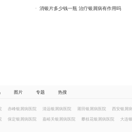
消银片多少钱一瓶 治疗银屑病有作用吗
品
图片
专题
热搜
院
赤峰银屑病医院
清远银屑病医院
莆田银屑病医院
西安银屑
院
保定银屑病医院
嘉峪关银屑病医院
攀枝花银屑病医院
大连