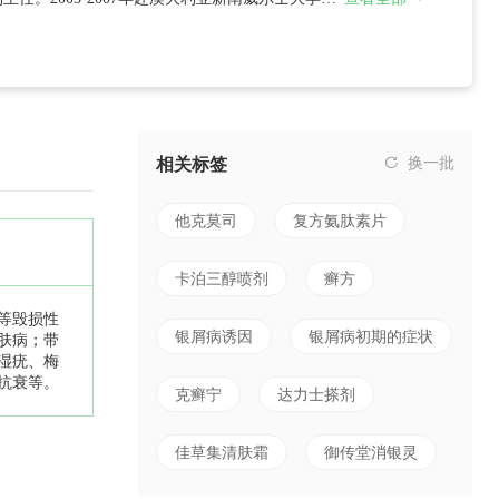
相关标签
换一批
他克莫司
复方氨肽素片
卡泊三醇喷剂
癣方
等毁损性
银屑病诱因
银屑病初期的症状
肤病；带
湿疣、梅
抗衰等。
克癣宁
达力士搽剂
佳草集清肤霜
御传堂消银灵