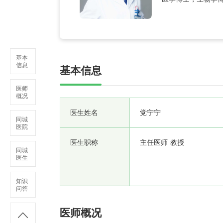
学。目前兼职中华
基本
信息
基本信息
医师
概况
医生姓名
党宁宁
同城
医院
医生职称
主任医师 教授
同城
医生
知识
问答
医师概况