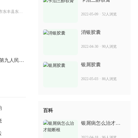
七仙消银丸的成分 治疗牛皮癣好吗
吉林省辽源市东丰县东药路与盈河
2022-05-09
·
52人浏览
2022-06-13
19人浏览
消银胶囊
乌司奴单抗 治疗银屑病的效果
2022-04-30
·
90人浏览
2022-07-13
90人浏览
第九人民医
银屑胶囊
2022-05-03
·
86人浏览
韵
百科
晓
银屑病怎么治才能
断根
云
2022-04-18
·
96人浏览