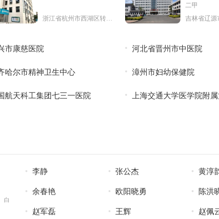
二甲
浙江省杭州市西湖区转塘街道庙山
兴市康慈医院
河北省晋州市中医院
齐哈尔市精神卫生中心
漳州市妇幼保健院
国航天科工集团七三一医院
上海交通大学医学院附属
院北部院
李静
张公杰
黄淳
余春艳
欧阳晓勇
陈洪
、白
赵军磊
王辉
赵佩