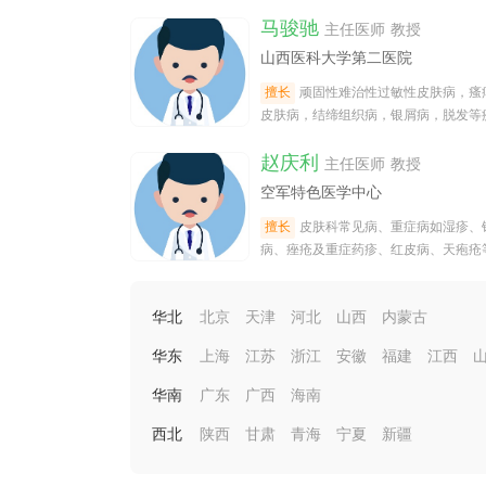
马骏驰
主任医师 教授
山西医科大学第二医院
擅长
顽固性难治性过敏性皮肤病，瘙
皮肤病，结缔组织病，银屑病，脱发等
的诊治，尤其对皮肤病理学的诊断有独
赵庆利
诣
主任医师 教授
空军特色医学中心
擅长
皮肤科常见病、重症病如湿疹、
病、痤疮及重症药疹、红皮病、天疱疮
难杂症中西医结合治疗。
华北
北京
天津
河北
山西
内蒙古
华东
上海
江苏
浙江
安徽
福建
江西
华南
广东
广西
海南
西北
陕西
甘肃
青海
宁夏
新疆