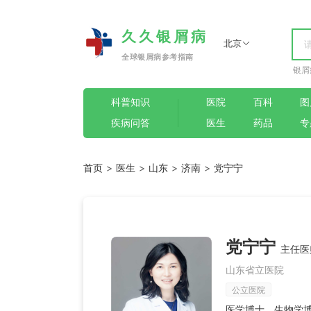
久久银屑病
北京
全球银屑病参考指南
银屑
科普知识
医院
百科
图
疾病问答
医生
药品
专
首页
>
医生
>
山东
>
济南
>
党宁宁
党宁宁
主任医
山东省立医院
公立医院
医学博士，生物学博