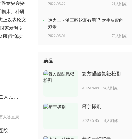
外科专委会委
2022-06-22
21人浏览
于临床、科研
志上发表论文
达力士卡泊三醇软膏有用吗 对牛皮癣的
效果
，获国家发明专
科医师”等荣
2022-06-01
70人浏览
巴克愈肤膏有副作用吗 能治银屑病吗
药品
2022-06-14
25人浏览
复方醋酸氟轻松酊
乙双吗啉胶囊 治疗牛皮癣要多久好
2022-05-09
·
64人浏览
二人民医
2022-07-01
96人浏览
癣宁搽剂
消银片效果 治疗银屑病吗
山西省晋中市太谷区康复路70号
2022-05-05
·
51人浏览
医院
2022-05-24
39人浏览
卡泊三醇软膏