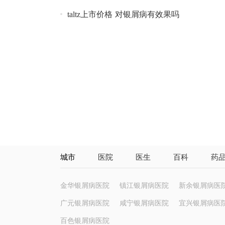
taltz上市价格 对银屑病有效果吗
城市
医院
医生
百科
药
金华银屑病医院
镇江银屑病医院
新余银屑病医
广元银屑病医院
咸宁银屑病医院
宜兴银屑病医
百色银屑病医院