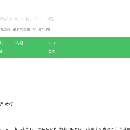
病医院
银屑病医生
银屑病问答
片
话题
症状
题
病因
师 教授
士后，博士生导师，国务院政府特殊津贴专家。山东大学皮肤性病学系副主任