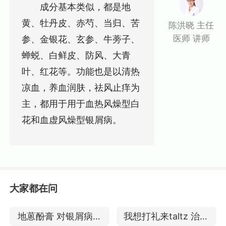
成分基本类似，都是地
黄、牡丹皮、赤芍、当归、苦
陈洪晓 主任
医师 讲师
参、金银花、玄参、牛蒡子、
蝉蜕、白鲜皮、防风、大青
叶、红花等。功能也是以清热
凉血，养血润肤，祛风止痒为
主，都用于用于血热风燥型白
花和血虚风燥型银屑病。
大家都在问
地蒽酚膏 对银屑病有
我想打礼来taltz 治疗