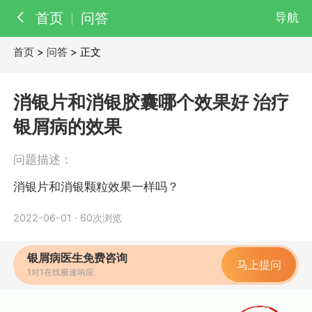
首页
问答
导航
首页
>
问答
> 正文
百科
知识
消银片和消银胶囊哪个效果好 治疗
医院
医生
银屑病的效果
问题描述：
消银片和消银颗粒效果一样吗？
2022-06-01
·
60次浏览
银屑病医生免费咨询
马上提问
1对1在线极速响应