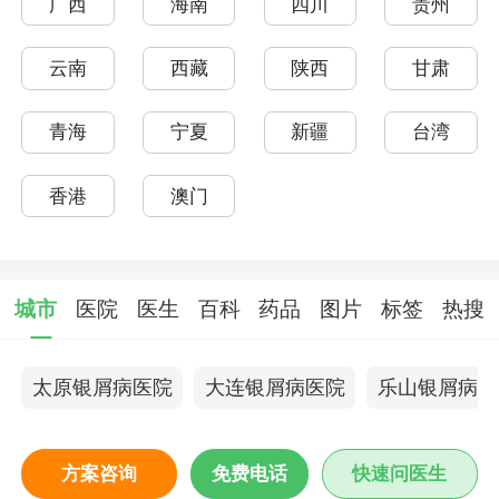
广西
海南
四川
贵州
云南
西藏
陕西
甘肃
青海
宁夏
新疆
台湾
香港
澳门
城市
医院
医生
百科
药品
图片
标签
热搜
太原银屑病医院
大连银屑病医院
乐山银屑病医
方案咨询
免费电话
快速问医生