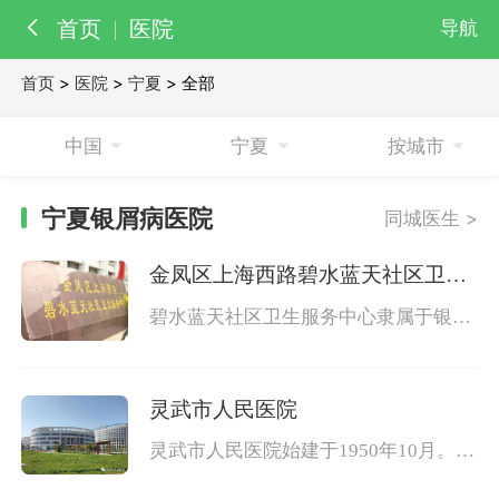
首页
医院
导航
首页
>
医院
>
宁夏
> 全部
百科
知识
中国
宁夏
按城市
医院
医生
宁夏银屑病医院
同城医生 >
金凤区上海西路碧水蓝天社区卫生
服务中心
碧水蓝天社区卫生服务中心隶属于银川
市中医医院，下辖管理3家社区卫生服
务站，服务人口4万余人。现有职工40
人，其
灵武市人民医院
灵武市人民医院始建于1950年10月。20
06年10月在市委、政府的大力支持下整