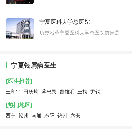
年，前身是宁夏省立医院、甘肃省第二
人民医院，1958年自治区成立时正式启
用现
宁夏医科大学总医院
历史沿革宁夏医科大学总医院前身是19
35年由宁夏卫生实验处（宁夏回族自治
区卫生厅前身）负责组建的宁夏省立医
院
宁夏银屑病医生
[医生推荐]
王和平
田庆均
蒋忠民
普雄明
王梅
尹锐
[热门地区]
西宁
赣州
南通
东阳
锦州
六安