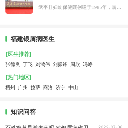
武平县妇幼保健院创建于1985年，属于
财政全额拨款事业单位，是一所集医
疗、保健为一体的妇幼保健机构，是全
县妇幼
福建银屑病医生
[医生推荐]
张德良
丁飞
刘鸿伟
刘振锋
周欣
冯峥
[热门地区]
梧州
广州
拉萨
商洛
济宁
中山
知识问答
百姓癣草是激素药吗 对银屑病作用大
2022-07-08