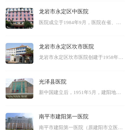
健，掌握妇女儿童常见病、多发病的发
病
龙岩市永定区中医院
医院成立于1984年9月，医院在省、市
卫生主管部门的大力支持下，在区委、
区人大、区政府的正确领导及有关部门
的
龙岩市永定区坎市医院
龙岩市永定区坎市医院创建于1958年，
是一所集医疗、教学、计划生育指导为
一体的综合性医院。医院占地面积1891
光泽县医院
新中国建立后，1951年5月，建阳地区
卫生局委派倪乃荣等3人来光泽筹建成
立光泽县卫生所，在原圣贤路17号(现
医院院
南平市建阳第一医院
南平市建阳第一医院（原建阳市立医