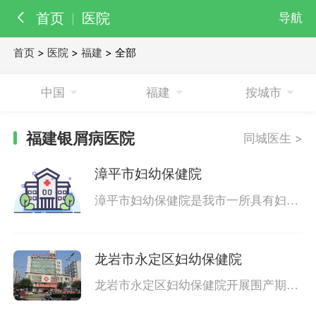
首页
医院
导航
首页
>
医院
>
福建
> 全部
百科
知识
中国
福建
按城市
医院
医生
福建银屑病医院
同城医生 >
漳平市妇幼保健院
漳平市妇幼保健院是我市一所具有妇
女、儿童专科特色的非营利性医疗保健
机构。现有卫技人员76人，其中高中级
职
龙岩市永定区妇幼保健院
龙岩市永定区妇幼保健院开展围产期保
健、婚前保健、孕产期保健、婴儿保