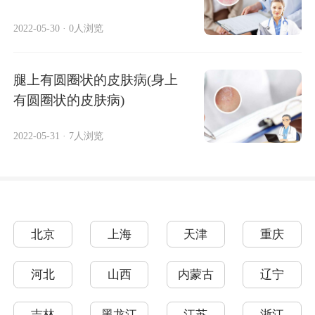
2022-05-30
·
0人浏览
腿上有圆圈状的皮肤病(身上
有圆圈状的皮肤病)
2022-05-31
·
7人浏览
北京
上海
天津
重庆
河北
山西
内蒙古
辽宁
吉林
黑龙江
江苏
浙江