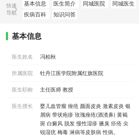
基本信息
医生简介
同城医院
同城医生
快速
导航
疾病百科
知识问答
基本信息
医生姓名
冯柏秋
所属医院
牡丹江医学院附属红旗医院
医生职称
主任医师 教授
医生擅长
婴儿血管瘤 痤疮 颜面皮炎 激素皮炎 银
屑病 带状疱疹 玫瑰痤疮(酒渣鼻) 黄褐
斑 白癜风 脱发 慢性湿疹 腋臭 疥疮 尖
锐湿疣 梅毒 淋病等皮肤病 性病。