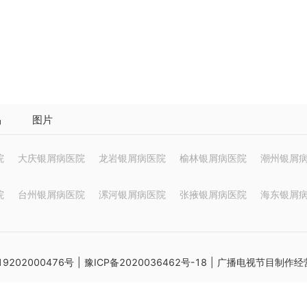
品
图片
院
大庆银屑病医院
龙岩银屑病医院
榆林银屑病医院
潮州银屑
院
台州银屑病医院
漯河银屑病医院
张掖银屑病医院
海东银屑
9202000476号
|
豫ICP备2020036462号-18
| 广播电视节目制作经营
格证书：(皖)-经营性-2020-0081
网站地图