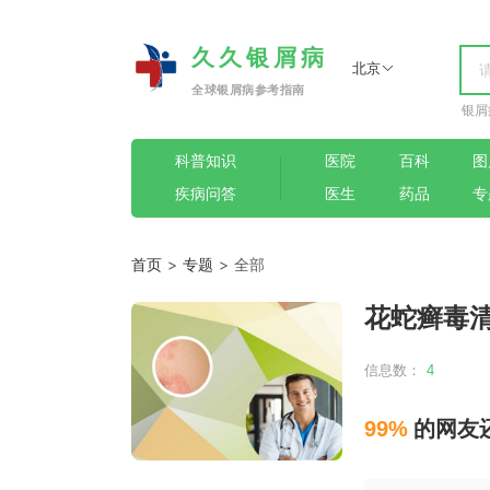
久久银屑病
北京
全球银屑病参考指南
银屑
科普知识
医院
百科
图
疾病问答
医生
药品
专
首页
>
专题
> 全部
花蛇癣毒
信息数：
4
99%
的网友