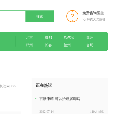
免费咨询医生
搜索
5分钟内为您解答
北京
成都
哈尔滨
苏州
郑州
长春
兰州
合肥
正在热议
机访问 >>>
百肤康药 可以治银屑病吗
2022-07-14
110人浏览