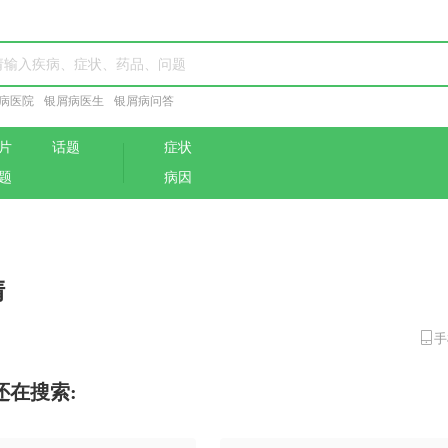
病医院
银屑病医生
银屑病问答
片
话题
症状
题
病因
清
手
还在搜索: