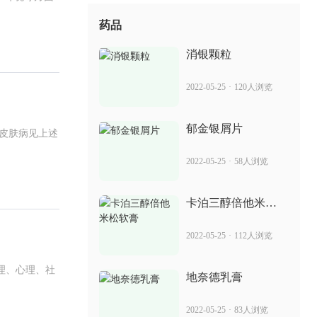
七癣八毒 可用于治疗银屑病吗
药品
2022-07-14
32人浏览
消银颗粒
癣药膏愈芙 治疗银屑病的效果
2022-05-25
·
120人浏览
2022-07-14
78人浏览
郁金银屑片
皮肤病见上述
苏金单抗 价格 治疗银屑病见效如何
2022-05-25
·
58人浏览
2022-07-14
97人浏览
卡泊三醇倍他米松
软膏
党家癣膏的真实性 治疗银屑病的效果
2022-05-25
·
112人浏览
2022-07-14
86人浏览
理、心理、社
地奈德乳膏
苏金单抗自动针 治疗银屑病的效果
2022-05-25
·
83人浏览