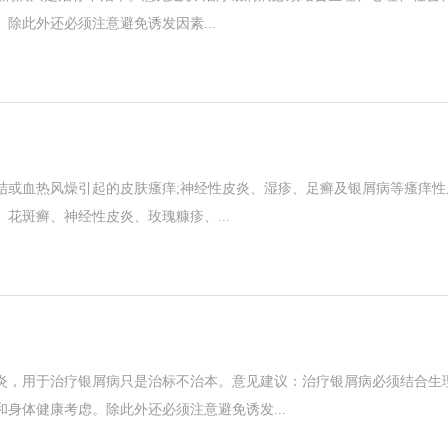
除此外还必须注意避免诱发因素...
结或血热风燥引起的皮肤瘙痒;神经性皮炎、湿疹、足癣及银屑病等瘙痒性
花斑癣、神经性皮炎、玫瑰糠疹、...
，用于治疗银屑病只是治标不治本。意见建议：治疗银屑病必须结合生
身体健康考虑。除此外还必须注意避免诱发...