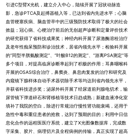
引进C型臂X光机，建立介入中心，陆续开展了冠状动脉造
影，急诊PTCA及起搏器植入等，已达到省内先进水平；心脑
血管梗塞疾病、脑血管卒中的三级预防技术取得了极大的社会
效益；冠心病、心梗治疗前后的无创超声诊断和定量评价技术
的研究获得了省科技成果奖；神经内科开展了尿激酶溶栓治疗
及老年性痴呆预防和诊治技术，居省内领先水平；检验科开展
的“同型半胱氨酸测定”、“叶酸B12的测定”、“游离PSA测定”等
多个项目，对提高临床诊断率起到了积极的作用；耳鼻咽喉科
开展的OSAS综合治疗，鼻窦炎、鼻息肉复发的治疗和研究及
内窥镜下腺样体自动手术器切除手术等均达到省内领先水平，
并获省科技进步奖；泌尿外科开展了经尿道前列腺电切术，输
尿管镜下弹道碎石和肾移植等技术日趋成熟；新建血液净化室
填补了我院的空白，除进行常规治疗慢性肾功能衰竭，还用于
急性中毒和重症患者的抢救，达到了预期的目的；利用中日信
息化合作的远程医医疗系统，建立了X光图像数据库，完成数
字采集、胶片、病理切片及全程病例的传输，真正实现了超高