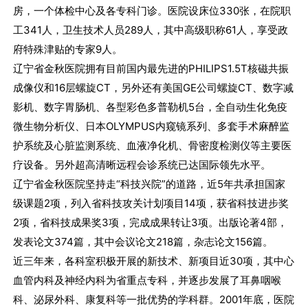
房，一个体检中心及各专科门诊。医院设床位330张，在院职
工341人，卫生技术人员289人，其中高级职称61人，享受政
府特殊津贴的专家9人。
辽宁省金秋医院拥有目前国内最先进的PHILIPS1.5T核磁共振
成像仪和16层螺旋CT，另外还有美国GE公司螺旋CT、数字减
影机、数字胃肠机、各型彩色多普勒机5台，全自动生化免疫
微生物分析仪、日本OLYMPUS内窥镜系列、多套手术麻醉监
护系统及心脏监测系统、血液净化机、骨密度检测仪等主要医
疗设备。另外超高清晰远程会诊系统已达国际领先水平。
辽宁省金秋医院坚持走“科技兴院”的道路，近5年共承担国家
级课题2项，列入省科技攻关计划项目14项，获省科技进步奖
2项，省科技成果奖3项，完成成果转让3项。出版论著4部，
发表论文374篇，其中会议论文218篇，杂志论文156篇。
近三年来，各科室积极开展的新技术、新项目近30项，其中心
血管内科及神经内科为省重点专科，并逐步发展了耳鼻咽喉
科、泌尿外科、康复科等一批优势的学科群。2001年底，医院