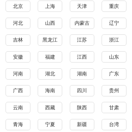
北京
上海
天津
重庆
河北
山西
内蒙古
辽宁
吉林
黑龙江
江苏
浙江
安徽
福建
江西
山东
河南
湖北
湖南
广东
广西
海南
四川
贵州
云南
西藏
陕西
甘肃
青海
宁夏
新疆
台湾