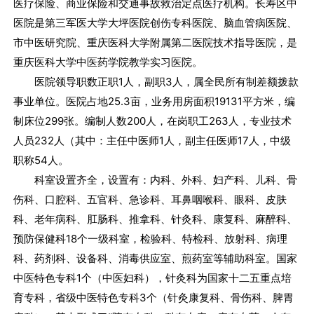
医疗保险、商业保险和交通事故救治定点医疗机构。长寿区中
医院是第三军医大学大坪医院创伤专科医院、脑血管病医院、
市中医研究院、重庆医科大学附属第二医院技术指导医院，是
重庆医科大学中医药学院教学实习医院。
医院领导职数正职1人，副职3人，属全民所有制差额拨款
事业单位。医院占地25.3亩，业务用房面积19131平方米，编
制床位299张。编制人数200人，在岗职工263人，专业技术
人员232人（其中：主任中医师1人，副主任医师17人，中级
职称54人。
科室设置齐全，设置有：内科、外科、妇产科、儿科、骨
伤科、口腔科、五官科、急诊科、耳鼻咽喉科、眼科、皮肤
科、老年病科、肛肠科、推拿科、针灸科、康复科、麻醉科、
预防保健科18个一级科室，检验科、特检科、放射科、病理
科、药剂科、设备科、消毒供应室、煎药室等辅助科室。国家
中医特色专科1个（中医妇科），针灸科为国家十二五重点培
育专科，省级中医特色专科3个（针灸康复科、骨伤科、脾胃