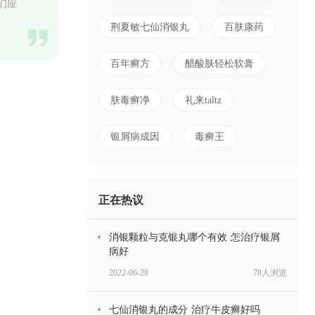
们应
荆夏敏七仙消银丸
百肤康药
百年癣方
醋酸肤轻松软膏
肤毒癣净
礼来taltz
银屑病成因
毒癣王
正在热议
消银颗粒与克银丸哪个有效 怎治疗银屑
病好
2022-06-28
78人浏览
七仙消银丸的成分 治疗牛皮癣好吗