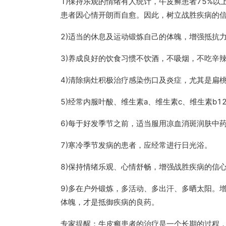
1)保持乐观的情绪有人统计，牛皮癣患者75%
患者因心情开朗而自愈。因此，树立战胜疾病的
2)适当的休息及运动锻炼自己的体魄，增强抵抗
3)养成良好的饮食习惯不饮酒，不吸烟，不吃辛
4)清除病灶积极治疗感染伤口及炎症，尤其是扁
5)经常内服叶酸、维生素a、维生素c、维生素b1
6)每于好发季节之前，适当服用凉血消斑润肤中
7)寒冷季节发病的患者，应经常进行日光浴。
8)保持情绪乐观、心情舒畅，增强战胜疾病的信
9)多在户外锻炼，多活动、多出汗、多晒太阳。
体魄，才是抵御疾病的良药。
专家提醒：牛皮癣患者的治疗是一个长期的过程