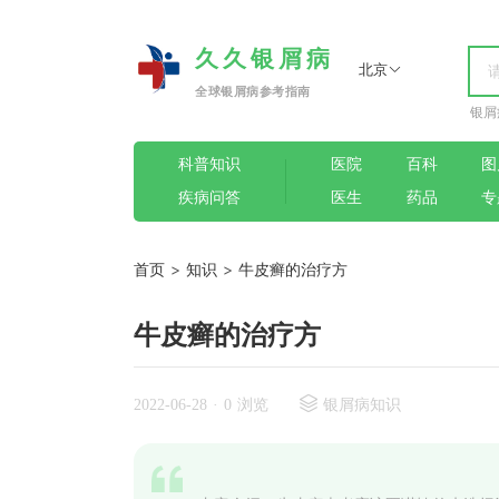
久久银屑病
北京
全球银屑病参考指南
银屑
科普知识
医院
百科
图
疾病问答
医生
药品
专
首页
>
知识
>
牛皮癣的治疗方
牛皮癣的治疗方
2022-06-28
·
0 浏览
银屑病知识