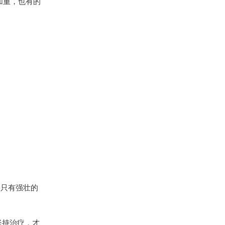
加重，也有的
。
。只有强壮的
坚持治疗，才