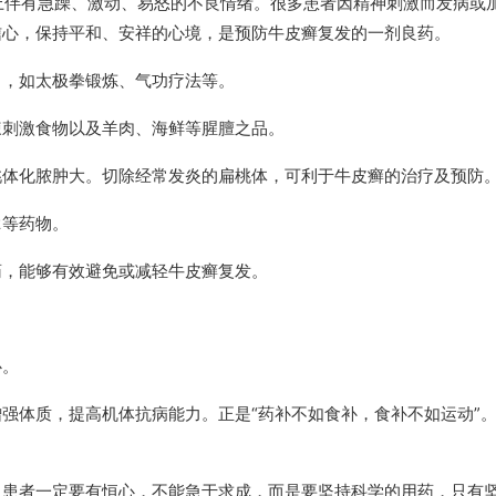
以上伴有急躁、激动、易怒的不良情绪。很多患者因精神刺激而发病或
信心，保持平和、安祥的心境，是预防牛皮癣复发的一剂良药。
力，如太极拳锻炼、气功疗法等。
辣刺激食物以及羊肉、海鲜等腥膻之品。
桃体化脓肿大。切除经常发炎的扁桃体，可利于牛皮癣的治疗及预防
2等药物。
药，能够有效避免或减轻牛皮癣复发。
心。
增强体质，提高机体抗病能力。正是“药补不如食补，食补不如运动”
，患者一定要有恒心，不能急于求成，而是要坚持科学的用药，只有