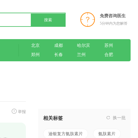
免费咨询医生
搜索
5分钟内为您解答
北京
成都
哈尔滨
苏州
郑州
长春
兰州
合肥
举报
相关标签
换一批
迪银复方氨肽素片
氨肽素片