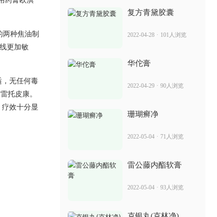
2022-06-02
86人浏览
复方青黛胶囊
消银颗粒有什么副作用 治疗银屑病的效
的两种焦油制
2022-04-28
·
101人浏览
果快吗
外线更加敏
2022-06-24
28人浏览
华佗膏
卡泊三醇烟酰胺软膏 治疗银屑病的作用
适，无任何毒
2022-04-29
·
90人浏览
效果
有雷托皮康。
2022-06-30
79人浏览
，疗效十分显
珊瑚癣净
阿维a有什么副作用 治疗银屑病的见效快
2022-05-04
·
71人浏览
吗
2022-06-29
41人浏览
雷公藤内酯软膏
百鲜夏塔热片副作用 主治的银屑病类型
2022-05-04
·
93人浏览
2022-06-29
71人浏览
克银丸(克林净)