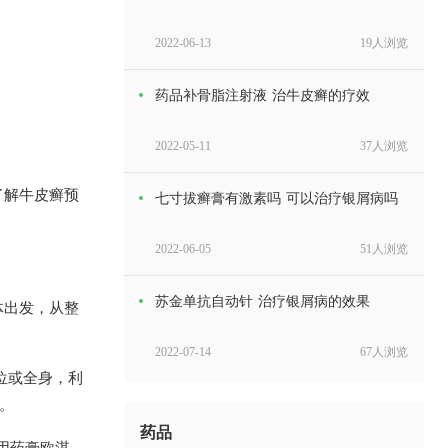
2022-06-13
19人浏览
药品补骨脂注射液 治牛皮癣的疗效
2022-05-11
37人浏览
了解牛皮癣预
七寸拔癣膏有激素吗 可以治疗银屑病吗
2022-06-05
51人浏览
苏金单抗自动针 治疗银屑病的效果
体出发，从整
2022-07-14
67人浏览
位或全身，利
。
适可今多少钱一盒 能治疗点滴型银屑病
吗
药品
外用药膏欧淇