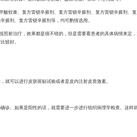
苯甲酸软膏、复方雷锁辛搽剂、复方雷锁辛搽剂、复方雷锁辛搽剂、复
锁辛搽剂、复方雷锁辛搽剂等，均可酌情选用。
外线照射治疗，效果都是很不错的，但是需要看患者的具体病情来定，
疗比较好。
话，就可以进行皮肤斑贴试验或者是皮内注射皮质激素。
的确诊。如果是阳性的话，就需要进一步进行组织病理学检查。这样