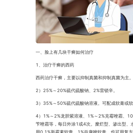
一、脸上有几块干癣如何治疗
1、治疗干癣的西药
西药治疗干癣，主要以抑制真菌和抑制真菌为主
2）25%～20%硫代硫酸钠、2%雷锁辛。
3）35%～50%硫代硫酸钠溶液。可配成软膏或
4）1%～2%龙胆紫溶液、1%～2%克霉唑霜、1
苄唑霜等，每日外涂1或4次。糜烂型、渗出型、水
用0.1%新霉素软膏、1%益康唑软膏。也可用