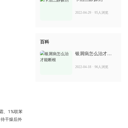
2022-04-29
·
95人浏览
百科
银屑病怎么治才能
断根
2022-04-18
·
96人浏览
霜、1%联苯
，待干燥后外