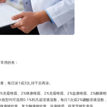
。常用的有：
软膏，每日涂1或3次,待干后再涂。
0%克霉唑霜、2%咪康唑霜、2%克霉唑霜、2%益康唑霜、2%酮康唑
疱型均可选用0.1%利凡诺溶液湿敷，每日1次或2%硼酸溶液湿敷
复方咪康唑软膏、复方酮康唑软膏、益康唑霜、联苯苄唑乳膏等。