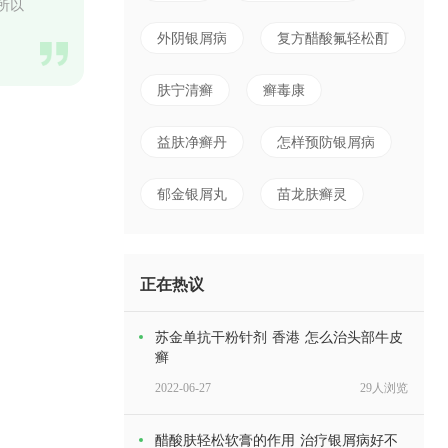
所以
外阴银屑病
复方醋酸氟轻松酊
肤宁清癣
癣毒康
益肤净癣丹
怎样预防银屑病
郁金银屑丸
苗龙肤癣灵
正在热议
苏金单抗干粉针剂 香港 怎么治头部牛皮
癣
2022-06-27
29人浏览
醋酸肤轻松软膏的作用 治疗银屑病好不