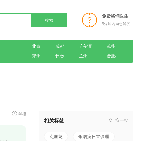
免费咨询医生
搜索
5分钟内为您解答
北京
成都
哈尔滨
苏州
郑州
长春
兰州
合肥
举报
相关标签
换一批
克显龙
银屑病日常调理