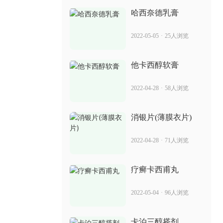
2022-06-14
95人浏览
哈西奈德乳膏
雷公藤内脂软膏 治疗女性银屑病怎么样
2022-05-05
·
25人浏览
2022-06-30
80人浏览
他卡西醇软膏
适今可禁售 能治银屑病吗
2022-04-28
·
58人浏览
2022-05-31
87人浏览
消银片(薄膜衣片)
吃方希阿维a胶囊嘴烂 治疗牛皮癣的效果
2022-04-28
·
71人浏览
2022-05-09
52人浏览
疗癣卡西甫丸
适今可 治疗银屑病的效果怎么样
2022-05-04
·
96人浏览
2022-07-04
40人浏览
卡泊三醇搽剂