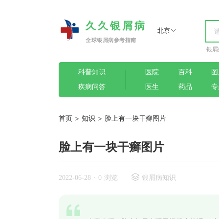
久久银屑病
北京
全球银屑病参考指南
银屑
科普知识
医院
百科
图
疾病问答
医生
药品
专
首页
>
知识
>
脸上有一块干癣图片
脸上有一块干癣图片
2022-06-28
·
0 浏览
银屑病知识