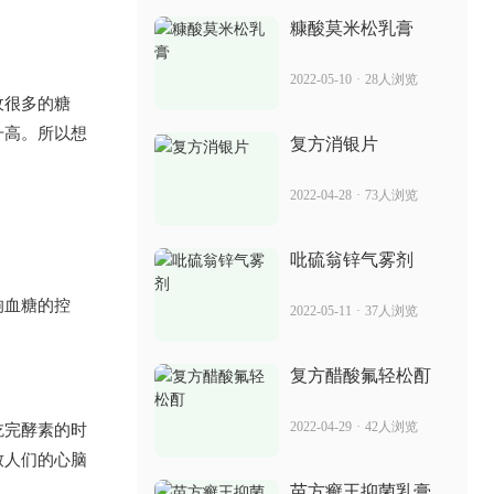
2022-06-09
22人浏览
糠酸莫米松乳膏
复方氨肽素是激素药吗 治疗银屑病怎么
2022-05-10
·
28人浏览
样
收很多的糖
2022-05-11
71人浏览
升高。所以想
复方消银片
消银颗粒治疗 治疗银屑病的效果怎么样
2022-04-28
·
73人浏览
2022-06-28
42人浏览
吡硫翁锌气雾剂
康恩贝阿普斯特 治疗银屑病的效果
响血糖的控
2022-05-11
·
37人浏览
2022-07-02
76人浏览
复方醋酸氟轻松酊
疗癣卡西甫散是假药吗 治疗牛皮癣效果
吃完酵素的时
2022-04-29
·
42人浏览
好吗
致人们的心脑
2022-05-26
68人浏览
苗方癣王抑菌乳膏