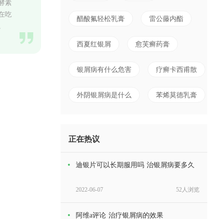
酵素
在吃
醋酸氟轻松乳膏
雷公藤内酯
。
西夏红银屑
愈芙癣药膏
银屑病有什么危害
疗癣卡西甫散
外阴银屑病是什么
苯烯莫德乳膏
正在热议
迪银片可以长期服用吗 治银屑病要多久
2022-06-07
52人浏览
阿维a评论 治疗银屑病的效果