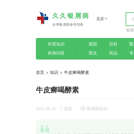
久久银屑病
北京
全球银屑病参考指南
银屑
科普知识
医院
百科
图
疾病问答
医生
药品
专
首页
>
知识
>
牛皮癣喝酵素
牛皮癣喝酵素
2022-06-28
·
1 浏览
银屑病知识