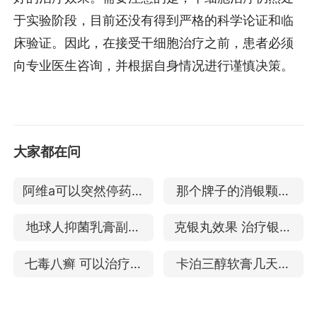
于实验阶段，目前还没有得到严格的科学论证和临
床验证。因此，在接受干细胞治疗之前，患者必须
向专业医生咨询，并根据自身情况进行谨慎决策。
大家都在问
阿维a可以突然停药吗
那个牌子的消银颗粒
治疗银屑病的效果
好 是治牛皮癣的激素
地球人抑菌乳膏副作
克银丸效果 治疗银屑
药吗
用 能治银屑病吗
病的效果
七毒八癣 可以治疗银
卡泊三醇软膏几天见
屑病吗
效 儿童银屑病能用吗