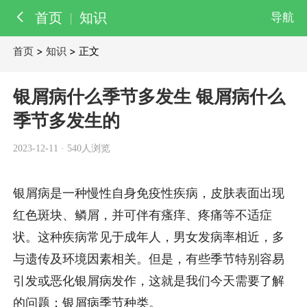
首页
知识
导航
首页
>
知识
> 正文
百科
知识
银屑病什么季节多发生 银屑病什么
医院
季节多发生的
医生
2023-12-11
·
540人浏览
银屑病是一种慢性自身免疫性疾病，皮肤表面出现
红色斑块、鳞屑，并可伴有瘙痒、疼痛等不适症
状。这种疾病常见于成年人，男女发病率相近，多
与遗传及环境因素相关。但是，有些季节特别容易
引发或恶化银屑病发作，这就是我们今天需要了解
的问题：银屑病季节种类。