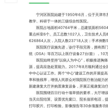
宁河区医院始建于1950年6月，位于天津市
教学、科研于一体的三级综合性医院。
医院占地面积40764平米，总建筑面积5604
重点科室6个。员工总数1027人，卫生技术人员
626864人次，入院人数23718人次；手术例数5
医院医疗设施先进，诊疗手段完善，拥有西门子6
统（DSA）等百万以上医疗设备27台(套），10
医院始终坚持“以病人为中心”，积极推进胸痛
源，提高应急处置能力。2017年8月顺利通过
中中心认证工作。两个“中心”建设工作的开展提
率和致残率，增强人民群众对我院医疗救治能力的
新建康复大厅并购置康复设备，开展正规康复治
医院围绕百日行动十项举措的要求，大厅增设综
当天出院结算、设置优先窗口、院长值班电话，提
打印胶片、打印检验、影像报告等30余项服务功