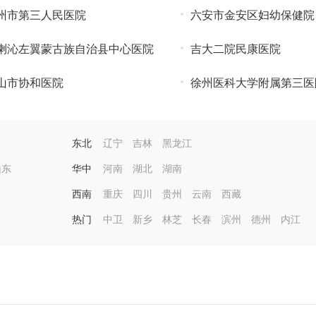
州市第三人民医院
六安市金安区妇幼保健院
喇沁左翼蒙古族自治县中心医院
吉大二院民康医院
山市协和医院
徐州医科大学附属第三医
东北
辽宁
吉林
黑龙江
山东
华中
河南
湖北
湖南
西南
重庆
四川
贵州
云南
西藏
热门
中卫
新乡
林芝
长春
滨州
德州
内江