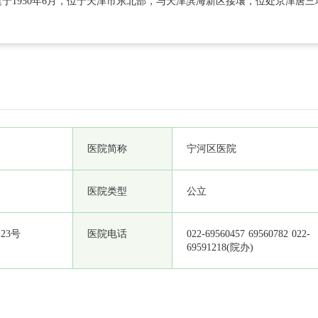
于1950年6月，位于天津市东北部，与天津滨海新区接壤，位处京津唐
医院。医院占地面积40764平米，总建筑面积56045平米。开放病床550
员工总数1027人，卫生技术人员828人；其中高级职称91人、中级职称18
医院简称
宁河区医院
医院类型
公立
23号
医院电话
022-69560457 69560782 022-
69591218(院办)