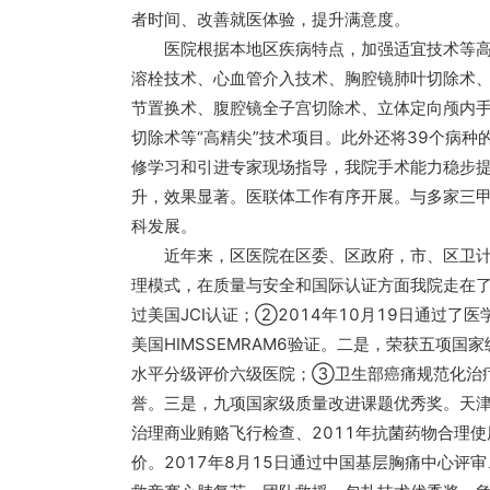
者时间、改善就医体验，提升满意度。
医院根据本地区疾病特点，加强适宜技术等高难
溶栓技术、心血管介入技术、胸腔镜肺叶切除术
节置换术、腹腔镜全子宫切除术、立体定向颅内
切除术等“高精尖”技术项目。此外还将39个病
修学习和引进专家现场指导，我院手术能力稳步
升，效果显著。医联体工作有序开展。与多家三
科发展。
近年来，区医院在区委、区政府，市、区卫计委
理模式，在质量与安全和国际认证方面我院走在了
过美国JCI认证；②2014年10月19日通过了医
美国HIMSSEMRAM6验证。二是，荣获五项
水平分级评价六级医院；③卫生部癌痛规范化治
誉。三是，九项国家级质量改进课题优秀奖。天津
治理商业贿赂飞行检查、2011年抗菌药物合理
价。2017年8月15日通过中国基层胸痛中心评审