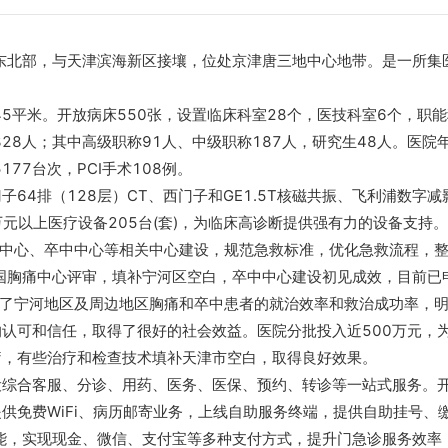
东北部，与天津滨海新区接壤，位处京津唐三地中心地带。是一所集
5平米。开放病床550张，设置临床科室28个，医技科室6个，职能
828人；其中高级职称91人、中级职称187人，研究生48人。医院
177台次，PCI手术108例。
4排（128层）CT、西门子和GE1.5T核磁共振、飞利浦数字减
万元以上医疗设备205台(套)，为临床高诊断提供强有力的设备支持。
中心、卒中中心等相关中心建设，规范急救标准，优化急救流程，
全国胸痛中心评审，填补宁河区空白，卒中中心建设初见成效，目前已
高了宁河地区及周边地区胸痛和卒中患者的就治效率和救治成功率，
认可和信任，取得了很好的社会效益。医院分批投入近500万元，
疗，有些治疗和检查技术填补天津市空白，取得良好效果。
合客服、分诊、用药、医务、医保、预约、转诊等一站式服务。
供免费WiFi、病历邮寄业务，上线自助服务终端，提供自助挂号、
能，实现现金、微信、支付宝等多种支付方式，提升门急诊服务效率