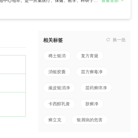
三地中心地带。是一所集医疗、保健、教学、科研于一
查看全部
张，设置临床科室28个，医技科室6个，职能科室24个，
7人，研究生48人。医院年门诊
相关标签
换一批
稀土银消
复方青黛
消银胶囊
苗方癣毒净
顽皮银消净
苗药癣痒净
卡西醇乳膏
肤癣净
癣立克
银屑病的危害