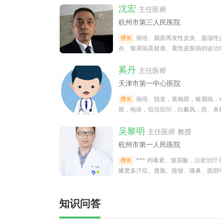
沈宏
主任医师
杭州市第三人民医院
擅长
痤疮、颜面再发性皮炎、脂溢性
炎、银屑病及疑难、重危皮肤病的诊治
肤病理诊断。
奚丹
主任医师
天津市第一中心医院
擅长
痤疮、脱发，黄褐斑，银屑病，
斑，疱疹，痘坑痘印，白癜风，疣、各
癣，湿疹，性病等常见，疑难，顽固性
吴黎明
病。专业特色，1：皮
主任医师 教授
杭州市第一人民医院
擅长
*** 肉毒素、玻尿酸，注射治疗
腋窝多汗症、瘦脸、除皱、隆鼻、面部
化等； *** 重症婴幼儿湿疹的诊治；。
知识问答