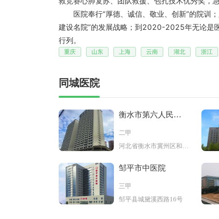
救竞赛心肺复苏、团队救援、包扎技术优秀奖，
医院奉行“厚德、诚信、敬业、创新”的院训；坚
建设名院”的发展战略；到2020-2025年无
行列。
重庆
山东
上海
云南
湖北
浙江
同城医院
衡水市第六人民医
院
二甲
河北省衡水市冀州区和平西路173
邹平市中医院
三甲
邹平县城黛溪西路16号