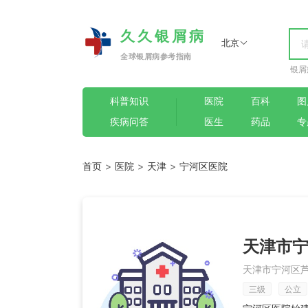
久久银屑病
北京
全球银屑病参考指南
银屑
科普知识
医院
百科
图
疾病问答
医生
药品
专
首页
>
医院
>
天津
>
宁河区医院
天津市
天津市宁河区芦
三级
公立