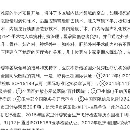
度的手术项目开展，填补了本区域内技术领域的空白，如脑梗死
、腹腔镜胆囊切除术、后腹腔镜肾囊肿去顶术、膝关节镜下半月板切
手术、内镜逆行胰胆管造影技术、鼻内窥镜手术、白内障超声乳化技
种的79个手术纳入单病种付费管理，显著降低患者负担。并且通过外派
提升，骨科、妇产科、神经外科、胸外科、肝胆外科手术能力都有不
甲医院建立了稳定的医疗协作关系，几十位著名专家定期来院出诊，
等各级领导的指导和支持下，医院不断借鉴国外优秀医疗机构的
全国同级医院的前列。一是，取得三项国际认证：①2012年和20
学检验ISO-15189认可（国际标准化实验室认可）；③2014年11
国家级荣誉，①全国百姓放心示范医院“百佳医院”；②卫生部电子病历
疗病房；④卫生部全国院务公开示范点；⑤中国医院信息化建设先
市卫计委荣誉30多项，是天津市病案质控中心挂靠单位。此外在20
使用飞行检查、2015年国家卫计委安全生产飞行检查等历次国检中均
、9月17日通过ISO15189医学检验认证。2017年度护理团队荣