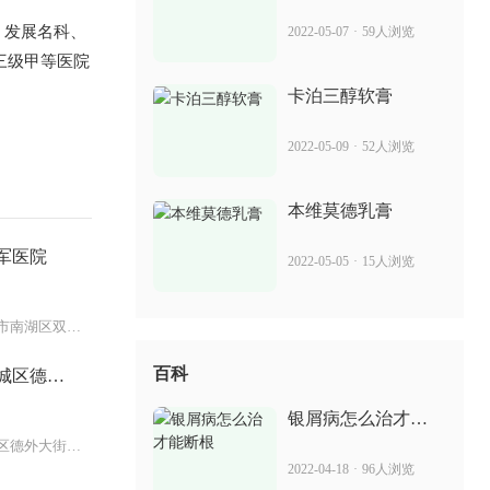
苏金单抗最新消息 能治红皮型银屑病吗
、发展名科、
2022-05-07
·
59人浏览
三级甲等医院
2022-06-22
97人浏览
卡泊三醇软膏
苏金单抗打完更严重 治银屑病有好处吗
2022-05-09
·
52人浏览
2022-06-28
40人浏览
本维莫德乳膏
军医院
2022-05-05
·
15人浏览
浙江省嘉兴市南湖区双园路309号(
百科
城区德胜
银屑病怎么治才能
断根
北京市西城区德外大街34号
2022-04-18
·
96人浏览