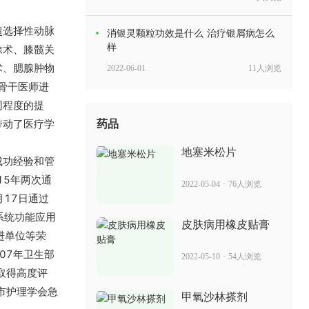
超选择性动脉
消银灵颗粒功效是什么 治疗银屑病怎么
样
除术、膝髋关
术、腮腺肿物
2022-06-01
11人浏览
骨干医师进
同程度的提
适今可禁售 能治银屑病吗
带动了医疗学
药品
2022-05-31
87人浏览
地塞米松片
成功经验和管
复方青黛胶囊丸 治疗银屑病的效果
15年两次通
2022-05-04
·
76人浏览
月17日通过
2022-07-11
15人浏览
系统功能应用
皮肤病用橡皮贴膏
进单位等荣
紫椒癣酊治银屑病 治疗银屑病的效果
07年卫生部
2022-05-10
·
54人浏览
取得高度评
2022-06-17
13人浏览
获市护理学会急
甲氧沙林搽剂