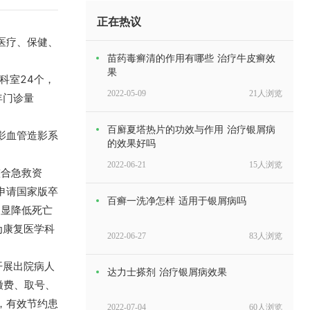
正在热议
医疗、保健、
苗药毒癣清的作用有哪些 治疗牛皮癣效
果
科室24个，
2022-05-09
21人浏览
年门诊量
百廯夏塔热片的功效与作用 治疗银屑病
影血管造影系
的效果好吗
2022-06-21
15人浏览
整合急救资
申请国家版卒
百癣一洗净怎样 适用于银屑病吗
明显降低死亡
为康复医学科
2022-06-27
83人浏览
开展出院病人
达力士搽剂 治疗银屑病效果
缴费、取号、
，有效节约患
2022-07-04
60人浏览