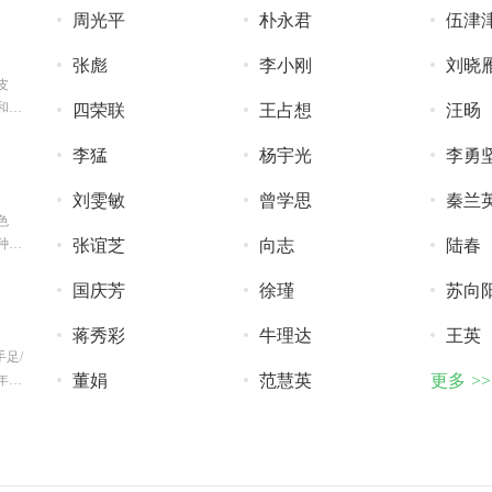
周光平
朴永君
伍津
张彪
李小刚
刘晓
皮
和皮
四荣联
王占想
汪旸
李猛
杨宇光
李勇
刘雯敏
曾学思
秦兰
色
种顽
张谊芝
向志
陆春
皮肤
国庆芳
徐瑾
苏向
蒋秀彩
牛理达
王英
手足/
董娟
范慧英
更多 >>
年轻