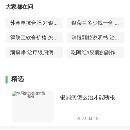
大家都在问
苏金单抗合肥 对银屑
银朵兰多少钱一盒 是
病作用大吗
治疗银屑病的中药吗
得肤宝软膏价格 怎治
消银颗粒说明书 治疗
疗银屑病好
银屑病的效果
顽癣净 治疗银屑病怎
吃阿维a胶囊的副作用
么样
治疗银屑病的效果
精选
银屑病怎么治才能断根
2022-04-18