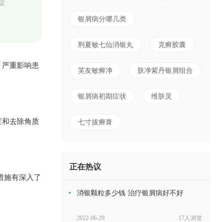
症
银屑病分哪几类
荆夏敏七仙消银丸
克癣胶囊
，严重影响患
芙友敏癣净
肤净紫丹银屑组合
银屑病初期症状
维肤灵
症和去除角质
七寸拔癣膏
正在热议
措施有深入了
消银颗粒多少钱 治疗银屑病好不好
2022-06-29
17人浏览