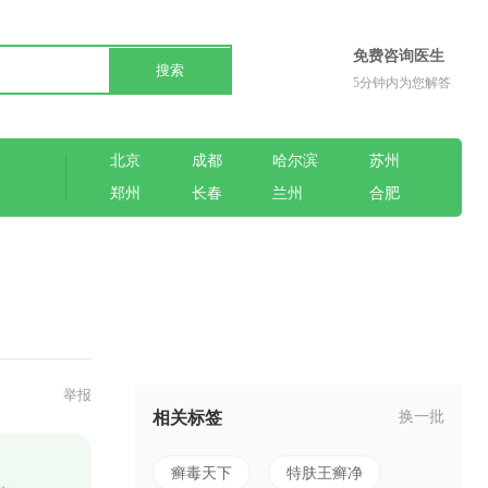
免费咨询医生
搜索
5分钟内为您解答
北京
成都
哈尔滨
苏州
郑州
长春
兰州
合肥
举报
相关标签
换一批
癣毒天下
特肤王癣净