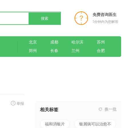
免费咨询医生
搜索
5分钟内为您解答
北京
成都
哈尔滨
苏州
郑州
长春
兰州
合肥
举报
相关标签
换一批
福和消银片
银屑病可以治愈不