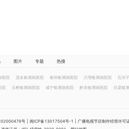
品
图片
专题
热搜
病医院
茂名银屑病医院
泰州银屑病医院
大理银屑病医院
石河
医院
玉树银屑病医院
咸宁银屑病医院
黔东银屑病医院
吕梁银
02000476号
|
闽ICP备13017504号-1
| 广播电视节目制作经营许可证：