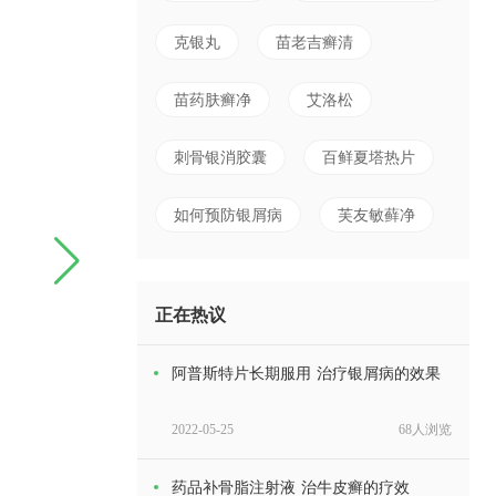
克银丸
苗老吉癣清
苗药肤癣净
艾洛松
刺骨银消胶囊
百鲜夏塔热片
如何预防银屑病
芙友敏藓净
正在热议
阿普斯特片长期服用 治疗银屑病的效果
2022-05-25
68人浏览
药品补骨脂注射液 治牛皮癣的疗效