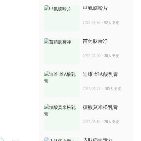
2022-05-24
51人浏览
甲氨蝶呤片
草本消银怎么样 治疗牛皮癣有什么副作
2022-04-30
·
92人浏览
用
2022-06-01
55人浏览
苗药肤癣净
消银片多少钱一盒 银屑病的功效与作用
2022-05-06
·
38人浏览
2022-05-09
60人浏览
迪维 维A酸乳膏
卡泊三醇软膏国产 治疗银屑病效果快吗
2022-05-24
·
105人浏览
2022-07-01
20人浏览
糠酸莫米松乳膏
苏金单抗使用说明 能治好银屑病吗
2022-05-10
·
28人浏览
2022-05-27
50人浏览
皮肤病血毒丸