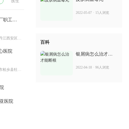
医生
2022-05-07
·
15人浏览
厂职工医
黑龙江省牡丹江西安区西三条路七
百科
心医院
银屑病怎么治才能
断根
2022-04-18
·
96人浏览
河北省邢台市柏乡县牡丹大街与人
院
亚医院