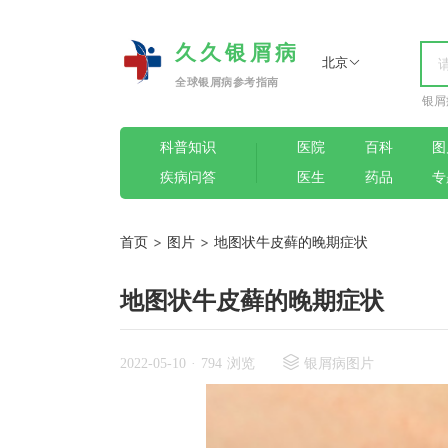
久久银屑病
北京
全球银屑病参考指南
银屑
科普知识
医院
百科
图
疾病问答
医生
药品
专
首页
>
图片
>
地图状牛皮藓的晚期症状
地图状牛皮藓的晚期症状
2022-05-10
·
794 浏览
银屑病图片