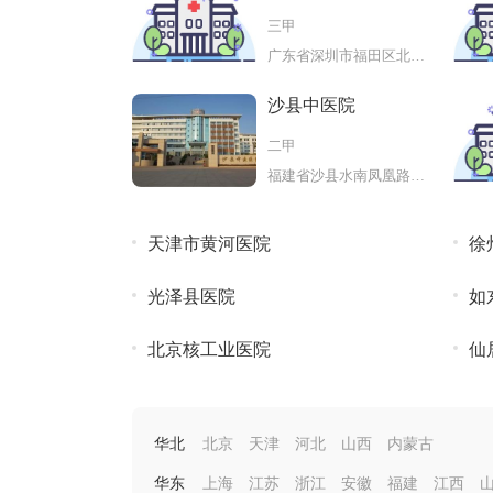
圳医院
三甲
广东省深圳市福田区北环大道6001
沙县中医院
二甲
福建省沙县水南凤凰路沙阳乐园斜
天津市黄河医院
徐
光泽县医院
如
北京核工业医院
仙
华北
北京
天津
河北
山西
内蒙古
华东
上海
江苏
浙江
安徽
福建
江西