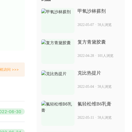
2022-05-28
40人浏览
甲氧沙林搽剂
苏金单抗国内有吗 是治疗银屑病的方法
2022-05-07
·
59人浏览
吗
2022-06-18
51人浏览
复方青黛胶囊
消银片有什么副作用 治疗牛皮癣效果
2022-04-28
·
101人浏览
2022-05-23
47人浏览
机访问 >>>
克比热提片
地球人抑菌乳膏副作用 能治银屑病吗
2022-05-04
·
59人浏览
2022-06-17
93人浏览
氟轻松维B6乳膏
022-06-30
消银颗粒能喝时间长吗 治疗银屑病效果
2022-05-11
·
59人浏览
2022-05-09
38人浏览