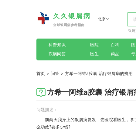
久久银屑病
北京
全球银屑病参考指南
银屑
科普知识
医院
百科
图
疾病问答
医生
药品
专
首页
>
问答
>
方希一阿维a胶囊 治疗银屑病的费用
方希一阿维a胶囊 治疗银屑
问题描述：
前两天我身上的银屑病复发，去医院看医生，拿了
么功效?要多少钱?