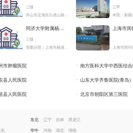
院
人民医院
三级
三甲
舟山市定海区白虎山路119号
同济大学附属杨浦
上海市闵
医院
社区卫生
三级
安图分部：上海市杨浦区延吉东路20
州市肿瘤医院
南方医科大学中西医结合
东县人民医院
山东大学齐鲁医院(青岛)
居县人民医院
北京市朝阳区第三医院
东北
辽宁
吉林
黑龙江
山东
华中
河南
湖北
湖南