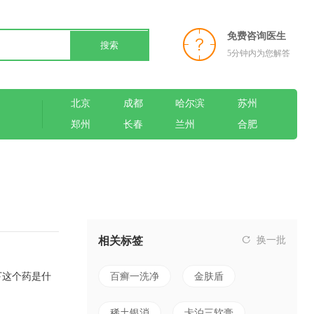
免费咨询医生
搜索
5分钟内为您解答
北京
成都
哈尔滨
苏州
郑州
长春
兰州
合肥
相关标签
换一批
下这个药是什
百癣一洗净
金肤盾
稀土银消
卡泊三软膏