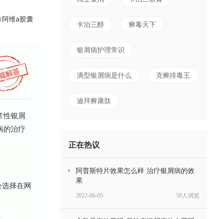
希阿维a胶囊
卡泊三醇
癣毒天下
银屑病护理常识
滴型银屑病是什么
克癣排毒王
迪拜癣康肽
常性银屑
病的治疗
正在热议
阿普斯特片效果怎么样 治疗银屑病的效
果
会选择在网
2022-06-05
58人浏览