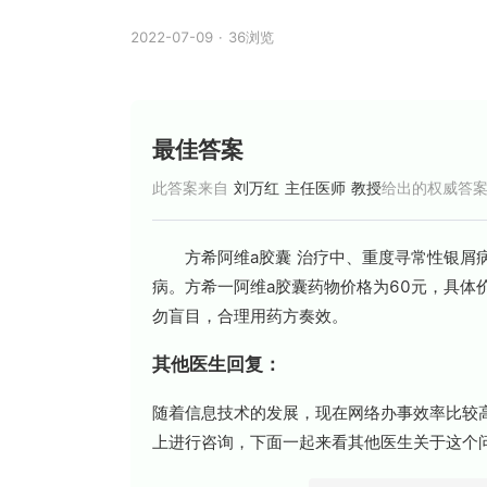
2022-07-09
·
36浏览
最佳答案
此答案来自
刘万红 主任医师 教授
给出的权威答
方希阿维a胶囊 治疗中、重度寻常性银屑病
病。方希一阿维a胶囊药物价格为60元，具
勿盲目，合理用药方奏效。
其他医生回复：
随着信息技术的发展，现在网络办事效率比较高
上进行咨询，下面一起来看其他医生关于这个