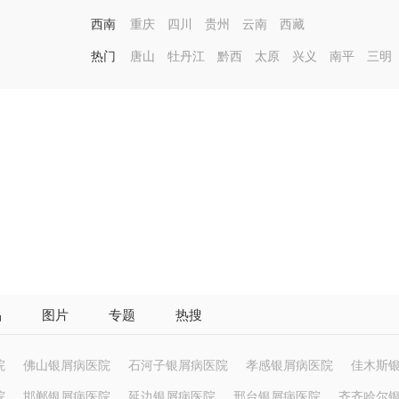
西南
重庆
四川
贵州
云南
西藏
热门
唐山
牡丹江
黔西
太原
兴义
南平
三明
品
图片
专题
热搜
院
佛山银屑病医院
石河子银屑病医院
孝感银屑病医院
佳木斯
院
邯郸银屑病医院
延边银屑病医院
邢台银屑病医院
齐齐哈尔