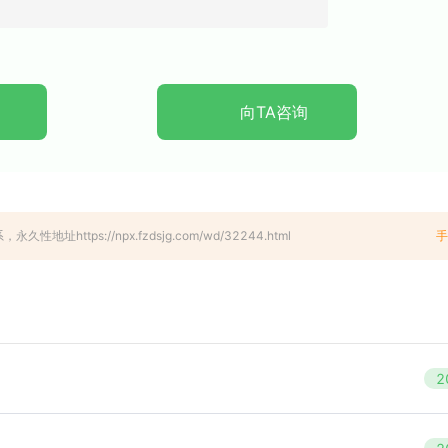
向TA咨询
tps://npx.fzdsjg.com/wd/32244.html
手
2