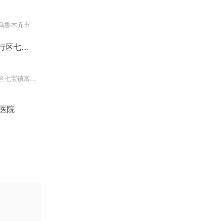
本院：新疆乌鲁木齐市天池路91号
行区七宝
上海市闵行区七宝镇富强街94号七
医院