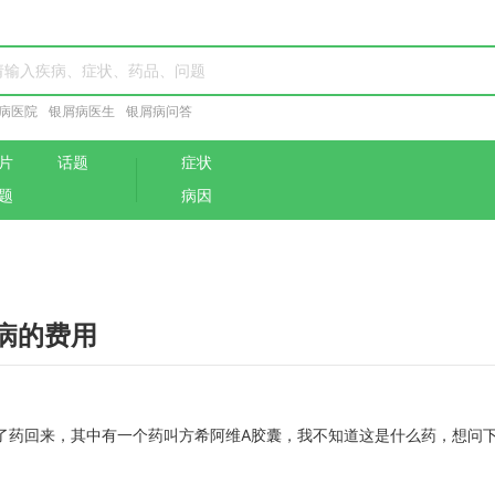
病医院
银屑病医生
银屑病问答
片
话题
症状
题
病因
病的费用
药回来，其中有一个药叫方希阿维A胶囊，我不知道这是什么药，想问