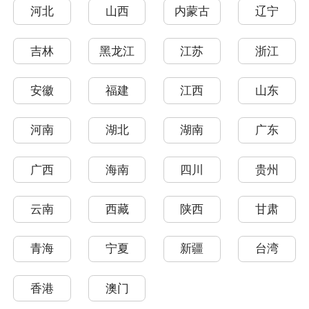
河北
山西
内蒙古
辽宁
吉林
黑龙江
江苏
浙江
安徽
福建
江西
山东
河南
湖北
湖南
广东
广西
海南
四川
贵州
云南
西藏
陕西
甘肃
青海
宁夏
新疆
台湾
香港
澳门