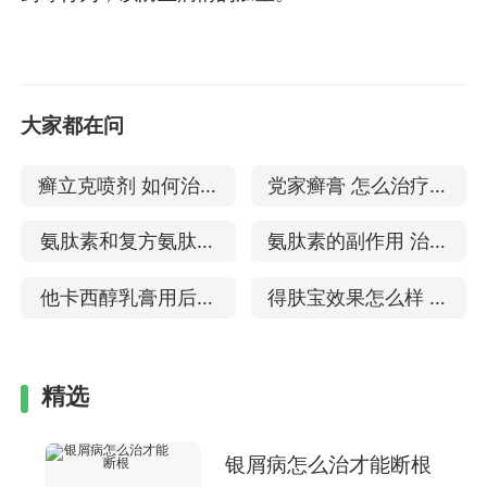
大家都在问
癣立克喷剂 如何治疗
党家癣膏 怎么治疗牛
银屑病
皮癣
氨肽素和复方氨肽素
氨肽素的副作用 治疗
一样吗 治疗牛皮癣怎
牛皮癣吗
他卡西醇乳膏用后发
得肤宝效果怎么样 治
么样
红 对牛皮癣有副作用
疗银屑病的效果
吗
精选
银屑病怎么治才能断根