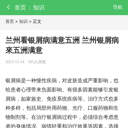
首页
知识
导航
首页
>
知识
> 正文
百科
知识
兰州看银屑病满意五洲 兰州银屑病
医院
來五洲满意
医生
2023-12-14
·
563人浏览
银屑病是一种慢性疾病，对皮肤造成严重影响，也
给患者心理带来负面影响。有很多因素能够引发银
屑病，如家族史、免疫系统疾病等。治疗方式也多
种多样，包括局部外用药物、光疗、口服药物和生
物制剂等。在治疗银屑病过程中，必须综合考虑患
者的身体情况、病情轻重和治疗效果等因素，选择