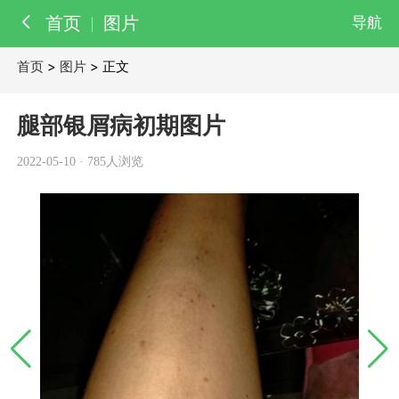
首页
图片
导航
首页
>
图片
> 正文
百科
知识
腿部银屑病初期图片
医院
医生
2022-05-10
·
785人浏览