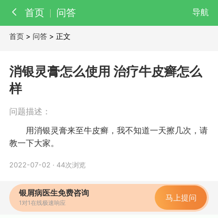
首页
问答
导航
首页
>
问答
> 正文
百科
知识
消银灵膏怎么使用 治疗牛皮癣怎么
医院
医生
样
问题描述：
用消银灵膏来至牛皮癣，我不知道一天擦几次，请
教一下大家。
2022-07-02
·
44次浏览
银屑病医生免费咨询
马上提问
1对1在线极速响应