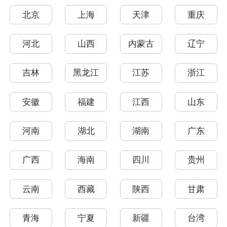
北京
上海
天津
重庆
河北
山西
内蒙古
辽宁
吉林
黑龙江
江苏
浙江
安徽
福建
江西
山东
河南
湖北
湖南
广东
广西
海南
四川
贵州
云南
西藏
陕西
甘肃
青海
宁夏
新疆
台湾