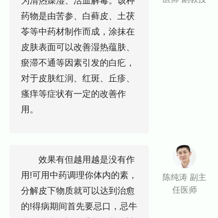
为清热燥湿、活血解毒。该种
药物是由苦参、白藓皮、土茯
苓等中药材制作而成，涂抹在
皮肤表面可以改善湿热蕴肤、
瘀滞不通等因素引发的白疕，
对于皮肤红润、红斑、丘疹、
瘙痒等症状有一定的改善作
用。
效果有但越用越是没有作
用!可用中药调理你体内的素，
陈纯涛 副主
任医师
分解皮下物质就可以达到治愈
的!得病期间首先要忌口，忌牛