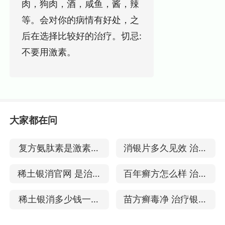
肉，狗肉，酒，咸鱼，酱，辣
等。会对你的病情有好处，之
后在选择比较好的治疗。切忌:
不要用激素。
大家都在问
复方氨肽素是激素药
消银片多久见效 治疗
吗 治疗银屑病怎么样
牛皮癣的疗效
稀土银消官网 是治疗
百年癣方怎么样 治银
银屑病的中药吗
屑病有好处吗
稀土银消多少钱一瓶
苗方癣毒净 治疗银屑
治疗银屑病的效果
病的效果