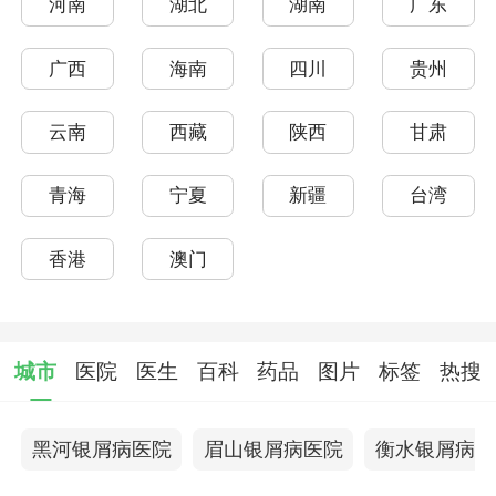
河南
湖北
湖南
广东
广西
海南
四川
贵州
云南
西藏
陕西
甘肃
青海
宁夏
新疆
台湾
香港
澳门
城市
医院
医生
百科
药品
图片
标签
热搜
黑河银屑病医院
眉山银屑病医院
衡水银屑病医