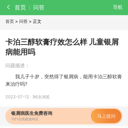
首页
问答
导航
首页
>
问答
> 正文
百科
知识
卡泊三醇软膏疗效怎么样 儿童银屑
医院
医生
病能用吗
问题描述：
我儿子十岁，突然得了银屑病，能用卡泊三醇软膏
来治疗吗?
2022-07-12
·
96次浏览
银屑病医生免费咨询
马上提问
1对1在线极速响应