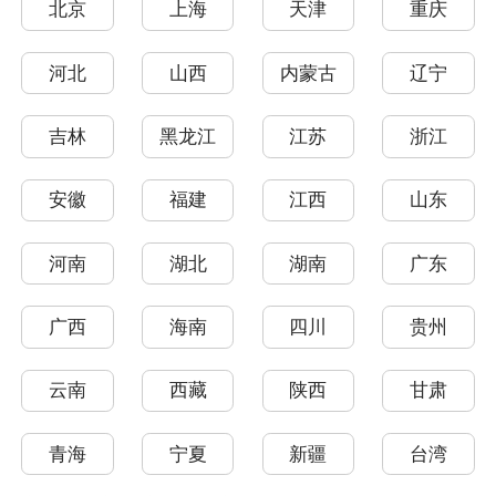
北京
上海
天津
重庆
河北
山西
内蒙古
辽宁
吉林
黑龙江
江苏
浙江
安徽
福建
江西
山东
河南
湖北
湖南
广东
广西
海南
四川
贵州
云南
西藏
陕西
甘肃
青海
宁夏
新疆
台湾