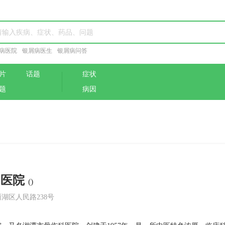
病医院
银屑病医生
银屑病问答
片
话题
症状
题
病因
中医院
()
湖区人民路238号