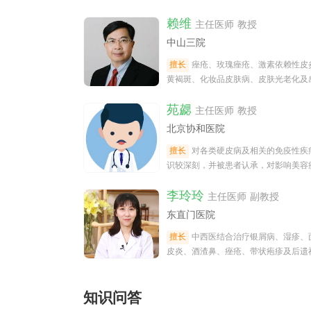
赖维
主任医师 教授
中山三院
擅长
痤疮、玫瑰痤疮、激素依赖性皮
黄褐斑、化妆品皮肤病、皮肤光老化及
性皮肤病的诊断和处理、化妆品人
苑勰
主任医师 教授
北京协和医院
擅长
对各类硬皮病及相关的免疫性疾
识较深刻，并被患者认承，对影响美容
痤疮、酒渣鼻、化妆品皮炎等诊治有较
李玲玲
主任医师 副教授
东直门医院
擅长
中西医结合治疗银屑病、湿疹、
皮炎、酒渣鼻、痤疮、带状疱疹及后遗
痛、黄褐斑、白癜风、脱发、免疫
知识问答