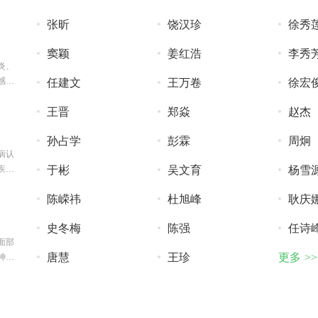
张昕
饶汉珍
徐秀
窦颖
姜红浩
李秀
炎、
感染
任建文
王万卷
徐宏
王晋
郑焱
赵杰
孙占学
彭霖
周炯
病认
疾患
于彬
吴文育
杨雪
陈嵘祎
杜旭峰
耿庆
史冬梅
陈强
任诗
面部
唐慧
王珍
更多 >>
神经