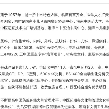
于1957年，是一所中医特色浓厚、临床科室齐全、医学人才汇聚
中医医院，同时是国家小儿马蹄内翻足矫治中心，湖南中医药大学、
病中医适宜技术推广培训基地、湘潭市中医治未病中心、湘潭市儿童
科、针灸推拿科、内科、外科、皮肤科、妇科、儿科、风湿病科
室10个，病床405张。医院中医特色突出，专科优势明显。骨伤科
&#8226;五中医重点专科“培育项目”，针灸推拿科、肛肠科为市
特殊津贴专家1人，省、市级名中医11人、市名中药师2人，高、中
螺旋CT、DR、C型臂、500MaX光机、BS-400全自动生化分析
手术室，高规格的消毒供应中心；住院病室配有中央空调、中心供氧
设施，住院环境整洁舒适，收费低廉合理，中西医结合服务优势明显
断提高中医药服务能力和管理水平，中医药服务文化和管理文化
一类单位”，先后荣获湖南省医院管理年先进集体、湖南省文明卫生单