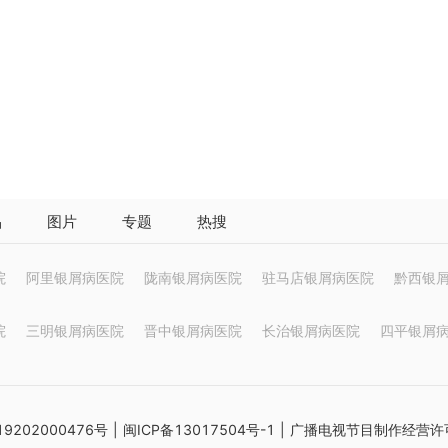
品
图片
专题
热搜
院
阿里银屑病医院
陇南银屑病医院
驻马店银屑病医院
黔西银
院
三明银屑病医院
晋中银屑病医院
长治银屑病医院
四平银屑
9202000476号
|
闽ICP备13017504号-1
| 广播电视节目制作经营许可