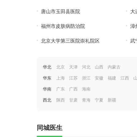
唐山市玉田县医院
大
福州市皮肤病防治院
漳
北京大学第三医院崇礼院区
武
华北
北京
天津
河北
山西
内蒙古
华东
上海
江苏
浙江
安徽
福建
江西
华南
广东
广西
海南
西北
陕西
甘肃
青海
宁夏
新疆
同城医生