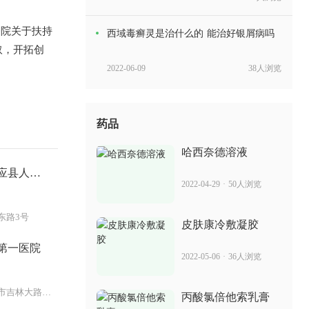
院关于扶持
西域毒癣灵是治什么的 能治好银屑病吗
取，开拓创
2022-06-09
38人浏览
全蝎癣钛效果怎么样 治疗银屑病的效果
药品
2022-06-16
22人浏览
哈西奈德溶液
应县人民
金肤盾汤药是不是真的 是治疗牛皮癣的
2022-04-29
·
50人浏览
药吗
2022-07-06
73人浏览
东路3号
皮肤康冷敷凝胶
维胺酯能吃吗 对银屑病治疗有用吗
第一医院
2022-05-06
·
36人浏览
2022-06-15
62人浏览
二部：长春市吉林大路与乐群街交汇
丙酸氯倍他索乳膏