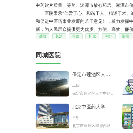
中药饮片质量一等奖、湘潭市放心药房、湘潭市
医院秉承“仁爱于心、和谐于人、精遂于术、诚
和促进中医药事业发展的若干意见》，着力发挥
新，为人民群众提供更为优质、方便、高效、廉
岳阳
长沙
常德
怀化
郴州
邵阳
同城医院
保定市莲池区人民
医院
二级
保定市莲池区三丰中路282号
北京中医药大学东
直门医院
三甲
北京市通州区翠屏西路116号