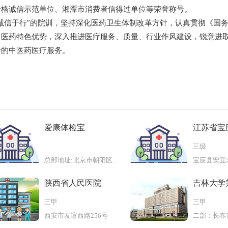
价格诚信示范单位、湘潭市消费者信得过单位等荣誉称号。
信于行”的院训，坚持深化医药卫生体制改革方针，认真贯彻《国务
中医药特色优势，深入推进医疗服务、质量、行业作风建设，锐意进
价的中医药医疗服务。
爱康体检宝
江苏省宝
医院
三级
总部地址:北京市朝阳区建国路甲9
宝应县安宜
陕西省人民医院
吉林大学
三甲
三甲
西安市友谊西路256号