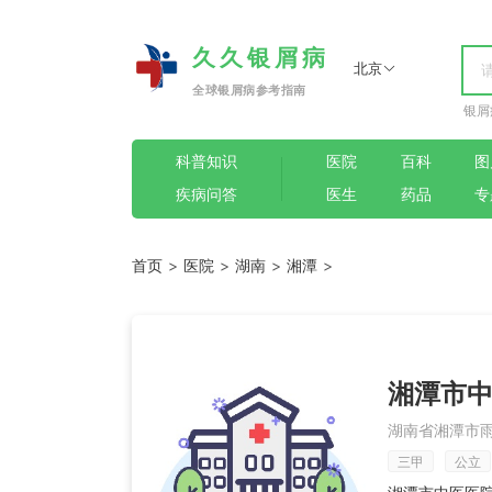
久久银屑病
北京
全球银屑病参考指南
银屑
科普知识
医院
百科
图
疾病问答
医生
药品
专
首页
>
医院
>
湖南
>
湘潭
>
湘潭市
湖南省湘潭市雨
三甲
公立