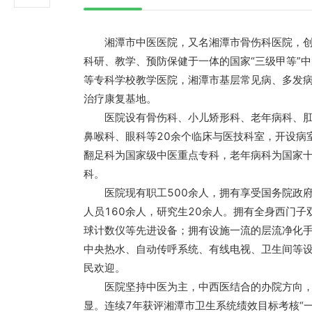
湘潭市中医医院，又名湘潭市骨伤科医院，创建
科研、教学、预防保健于一体的国家“三级甲等”
等专科学校教学医院，湘潭市基层常见病、多发
治疗康复基地。
医院设有骨伤科、小儿矫形科、老年病科、肛肠
鼻喉科、眼科等20余个临床与医技科室，开设病
翻足科为国家级中医重点专科，老年病科为国家十二
科。
医院现有职工500余人，拥有享受国务院政府
人员160余人，研究生20余人。拥有全身西门子双
球计数仪等先进设备；拥有设施一流的层流净化
中央热水、自动传呼系统、有线电视、卫生间等
民欢迎。
医院坚持中医为主，中西医结合的办院方向，不
显。连续7年获评湘潭市卫生系统绩效目标考核“