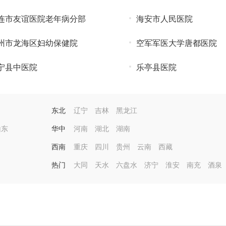
连市友谊医院老年病分部
海安市人民医院
州市龙海区妇幼保健院
空军军医大学唐都医院
宁县中医院
乐亭县医院
东北
辽宁
吉林
黑龙江
山东
华中
河南
湖北
湖南
西南
重庆
四川
贵州
云南
西藏
热门
大同
天水
六盘水
济宁
淮安
南充
酒泉