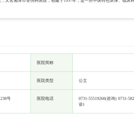
，又名湘潭市骨伤科医院，创建于1957年，是一所中医特色浓厚、临床
国家“三级甲等”中医医院，同时是国家小儿马蹄内翻足矫治中心，湖南中
多发病中医适宜技术推广培训基地、湘潭市中医治未病中心、湘潭市儿童
医院简称
医院类型
公立
38号
医院电话
0731-55519260(咨询) 0731-58
诊)