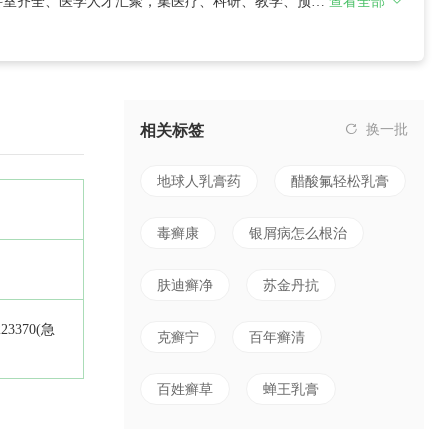
科室齐全、医学人才汇聚，集医疗、科研、教学、预防
查看全部
医药大学、湖南中医药高等专科学校教学医院，湘潭市
肢体残疾预防治疗康复基地。医院设有骨伤科、小儿矫
相关标签
换一批
地球人乳膏药
醋酸氟轻松乳膏
毒癣康
银屑病怎么根治
肤迪癣净
苏金丹抗
223370(急
克癣宁
百年癣清
百姓癣草
蝉王乳膏