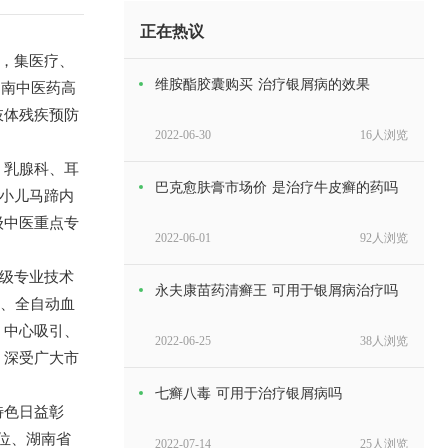
正在热议
，集医疗、
维胺酯胶囊购买 治疗银屑病的效果
湖南中医药高
肢体残疾预防
2022-06-30
16人浏览
、乳腺科、耳
巴克愈肤膏市场价 是治疗牛皮癣的药吗
、小儿马蹄内
级中医重点专
2022-06-01
92人浏览
级专业技术
永夫康苗药清癣王 可用于银屑病治疗吗
仪、全自动血
、中心吸引、
2022-06-25
38人浏览
，深受广大市
七癣八毒 可用于治疗银屑病吗
特色日益彰
位、湖南省
2022-07-14
25人浏览