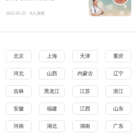
2022-05-25
·
0人浏览
北京
上海
天津
重庆
河北
山西
内蒙古
辽宁
吉林
黑龙江
江苏
浙江
安徽
福建
江西
山东
河南
湖北
湖南
广东