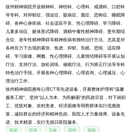
徐州精神病院开设精神科、神经科、心理科、戒酒科、口腔科
等专科。对抑郁症、强迫症、疑病症、癔症、恐怖症、睡眠障
碍、各种心身疾病、社会适应不良、性心理障碍、学习障碍、
儿童多动症、躯体形式障碍、酒精中毒性精神障碍、更年期综
合症、老年性精神障碍等精神疾病有独特治疗方法。尤其是对
各种压力下出现的紧张、焦虑、抑郁、失眠、恐惧、适应障
碍、学习困难、网瘾、性心理障碍、儿童情结障碍等开展认知
疗法、支持疗法、放松训练、催眠疗法、行为矫正疗法等专科
特色治疗手段。开展各种心理障碍、心理咨询、心理减压、心
理治疗工作。
徐州精神病院拥有心理CT等先进设备，开展整体护理和“温馨
服务工程”。坚持“以人为本、为民解困”的民政宗旨，对下岗职
工、优抚对象、农村患者、经济困难等弱势群体实行优惠政
策，减轻群众的经济和精神负担。医院人才力量雄厚、设备先
进、技术精湛，实行无假日医院服务。
阳泉
菏泽
玉林
郑州
资阳