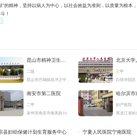
献”的精神，坚持以病人为中心，以社会效益为准则，以质量为根本
奋斗！
昆山市精神卫生中
北京大学
心
二级
三甲
昆山市巴城镇祖冲之中路2139号
南安市第二医院
哈尔滨市
产医院
二甲
妇产医院
泉州市南安市南美路103号
宗县妇幼保健计划生育服务中心
宁夏人民医院宁南医院