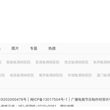
品
图片
专题
热搜
院
那曲银屑病医院
贵港银屑病医院
海北银屑病医院
钦州银屑
医院
南昌银屑病医院
肇庆银屑病医院
常德银屑病医院
厦门银
9202000476号
|
闽ICP备13017504号-1
| 广播电视节目制作经营许可
格证书：(皖)-经营性-2020-0081
网站地图