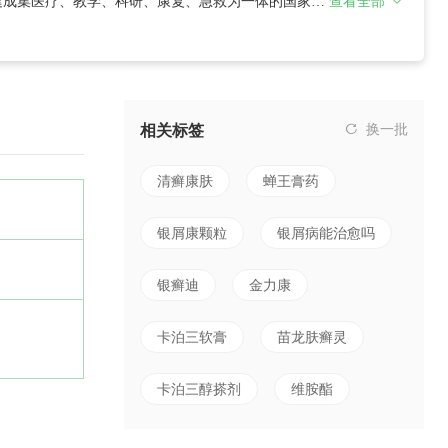
建成集医疗、教学、科研、康复、急救为一体的国家三
查看全部
万平方米，净资产2.19亿元，其中固定资产1.7亿
培养对象2人，市“111”工程培养对象5
相关标签
换一批
清癣康肤
蝉王膏药
银屑康颗粒
银屑病能治愈吗
银癣迪
金力康
卡泊三软膏
苗龙肤癣灵
卡泊三醇搽剂
维胺酯