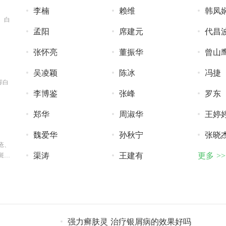
李楠
赖维
韩凤
、白
孟阳
席建元
代昌
张怀亮
董振华
曾山
吴凌颖
陈冰
冯捷
容白
李博鉴
张峰
罗东
郑华
周淑华
王婷
魏爱华
孙秋宁
张晓
疮、
渠涛
王建有
更多 >>
斑狼
强力癣肤灵 治疗银屑病的效果好吗