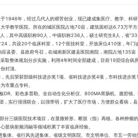
1946年，经过几代人的艰苦创业，现已建成集医疗、教学、科研
大学教学医院。所在的城区医院占地70亩，建筑面积达6.73万平
1人，其中高级职称90人，中级职称236人，硕士研究生8人，省“33
才24，共设20个临床科室，12个医技科室，开放床位410张，年门
极响应县委、县政府号召，在城南新区建县医院南院，南院占地135亩
张，采取整体规划分步实施，利用4年时间全部建成，目前19层综合病
月份封顶。
先后荣获部级科技进步奖1项、省科技进步奖4项，市科技进步奖1
科为市重点专科。
DR、彩色多普勒、全自动生化分析仪、800MA胃肠机、腹腔镜
集团，实行强强联合，以强带弱，扩大了医疗市场，方便群众看病，
部分三级医院技术项目，在显微矫形、断肢（指）再植、各种肿瘤的
、心脏病射频消融等领域积累了丰富临床经验。
集体、省行风先进集体、省级文明医院、市文明单位、市五一劳动奖