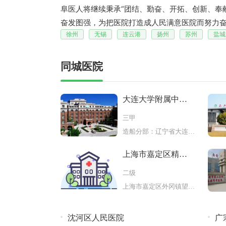
阜医人将继续秉承“团结、勤奋、开拓、创新、奉
奋发图强，为把医院打造成人民满意医院而努力
徐州
无锡
连云港
扬州
苏州
盐城
同城医院
大连大学附属中山
医院
三甲
造船分部：辽宁省大连市长江路151
上海市嘉定区精神
卫生中心
二级
上海市嘉定区外冈镇望安路701号
沈河区人民医院
广