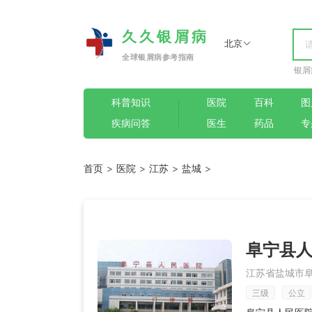
久久银屑病
北京
全球银屑病参考指南
银屑
科普知识
医院
百科
图
疾病问答
医生
药品
专
首页
>
医院
>
江苏
>
盐城
>
阜宁县
江苏省盐城市阜
三级
公立