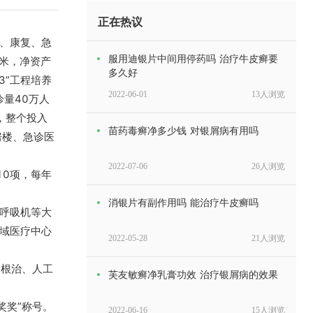
正在热议
、康复、急
服用迪银片中间用停药吗 治疗牛皮癣要
方米，净资产
多久好
3”工程培养
2022-06-01
13人浏览
诊量40万人
，整个投入
苗药毒癣净多少钱 对银屑病有用吗
房楼、急诊医
2022-07-06
26人浏览
0项，每年
消银片有副作用吗 能治疗牛皮癣吗
、呼吸机等大
县域医疗中心
2022-05-28
21人浏览
根治、人工
芙友敏癣净乳膏功效 治疗银屑病的效果
奖”称号。
2022-06-16
15人浏览