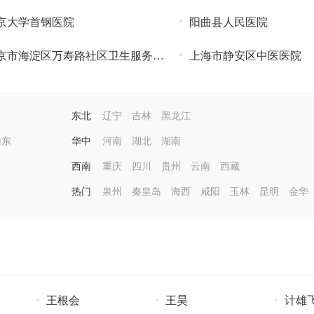
京大学首钢医院
阳曲县人民医院
京市海淀区万寿路社区卫生服务中
上海市静安区中医医院
东北
辽宁
吉林
黑龙江
山东
华中
河南
湖北
湖南
西南
重庆
四川
贵州
云南
西藏
热门
泉州
秦皇岛
海西
咸阳
玉林
昆明
金华
王根会
王昊
计雄