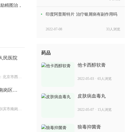
，励精图治，
印度阿普斯特片 治疗银屑病有副作用吗
2022-07-08
33人浏览
苏金单抗能停吗 治疗牛皮癣吗
药品
人民医院
2022-05-16
46人浏览
他卡西醇软膏
花蛇癣毒清治疗什么 治疗银屑病吗
白塔寺院区：北京市西城区阜内大街
2022-05-03
·
65人浏览
南岗区妇
2022-05-19
44人浏览
皮肤病血毒丸
蝉王膏药主要治什么 治疗银屑病好吗
黑龙江省哈尔滨市南岗区西大直街
2022-05-07
·
15人浏览
2022-06-16
16人浏览
狼毒抑菌膏