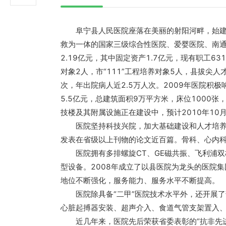
阜宁县人民医院座落在美丽的射阳河畔，始建于
救为一体的国家三级综合性医院、爱婴医院、南通
2.19亿元，其中固定资产1.7亿元，现有职工63
对象2人，市“111”工程培养对象5人，县拔尖人
次，年出院病人近2.5万人次。2009年医院积
5.5亿元，总建筑面积9万平方米，床位1000
技楼及其附属设施正在建设中，预计2010年10
医院坚持科技兴院，加大基础建设和人才培养，
发表在省级以上刊物的论文近百篇。骨科、心内
医院拥有多排螺旋CT、GE磁共振、飞利浦双板
型设备。2008年成立了以县医院为龙头的医院
地位不断强化，服务能力、服务水平不断提高。
医院除具备“二甲”医院技术水平外，还开展了
心脏起搏器安装、超声介入、食道气管支架置入
近几年来，医院先后荣获省委表彰的“抗非先进