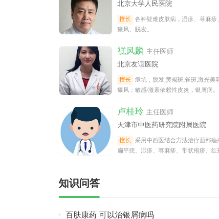
北京大学人民医院
擅长
各种疑难皮肤病，湿疹、荨麻疹
癜风、脱发。
禚风麟
主任医师
北京友谊医院
擅长
痘坑，脱发;黄褐斑;雀斑;激光美
癜风；敏感/激素依赖性皮炎，银屑病。
卢桂玲
主任医师
天津市中医药研究院附属医院
擅长
采用中西医结合方法治疗面部痤
扁平疣、湿疹、荨麻疹、带状疱疹、红
疮及疑难性皮肤病。
知识问答
百肤康药 可以治银屑病吗