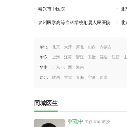
泰兴市中医院
北
泉州医学高等专科学校附属人民医院
北
心
华北
北京
天津
河北
山西
内蒙古
华东
上海
江苏
浙江
安徽
福建
江西
华南
广东
广西
海南
西北
陕西
甘肃
青海
宁夏
新疆
同城医生
张建中
主任医师 教授