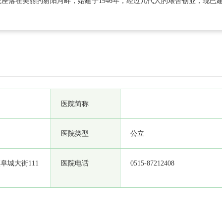
座落在美丽的射阳河畔，始建于1946年，经过几代人的艰苦创业，现已
爱婴医院、南通大学教学医院。所在的城区医院占地70亩，建筑面积达6.73
1人，其中高级职称90人，中级职称236人，硕士研究生8人，省“333”工程
医院简称
医院类型
公立
阜城大街111
医院电话
0515-87212408