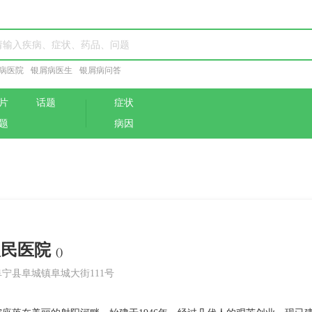
病医院
银屑病医生
银屑病问答
片
话题
症状
题
病因
人民医院
()
宁县阜城镇阜城大街111号