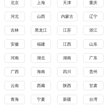
北京
上海
天津
重庆
河北
山西
内蒙古
辽宁
吉林
黑龙江
江苏
浙江
安徽
福建
江西
山东
河南
湖北
湖南
广东
广西
海南
四川
贵州
云南
西藏
陕西
甘肃
青海
宁夏
新疆
台湾