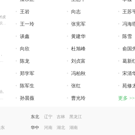
王岩
向志
王苏
的皮
织病
王一玲
张宪军
冯海
谈鑫
黄建华
陈雪
向欣
杜旭峰
俞国
，
陈龙
刘贞富
葛新
郑学军
冯柏秋
宋清
陈军生
张红
苑修
治。
孙晨薇
曹光玲
更多 >>
脊
东北
辽宁
吉林
黑龙江
山东
华中
河南
湖北
湖南