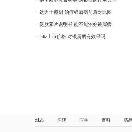
他卡西醇乳膏购买 对银屑病作用大吗
达力士擦剂 治疗银屑病前后对比图
氨肽素片说明书 能不能治好银屑病
taltz上市价格 对银屑病有效果吗
城市
医院
医生
百科
药