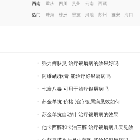
西南
重庆
四川
贵州
云南
西藏
热门
珠海
株洲
恩施
河池
苏州
雅安
海口
强力癣肤灵 治疗银屑病的效果好吗
阿维a酸软膏 能治疗好银屑病吗
七癣八毒 可用于治疗银屑病吗
苏金单抗 价格 治疗银屑病见效如何
苏金单抗自动针 治疗银屑病的效果
他卡西醇和卡泊三醇 治疗银屑病几天见效