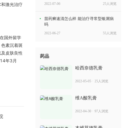
术和激光治疗
2022-07-06
25人浏览
苗药癣速清怎么样 能治疗寻常型银屑病
吗
2022-06-27
55人浏览
。在国外留学
、色素沉着斑
复方青黛胶囊丸 治疗银屑病的效果
痣及皮肤良性
药品
14年3月
2022-07-11
15人浏览
哈西奈德乳膏
得肤宝报价 治疗银屑病的效果
2022-05-05
·
25人浏览
2022-07-01
60人浏览
维A酸乳膏
消银颗粒有什么副作用 治疗银屑病的效
2022-04-30
·
97人浏览
果
院
2022-06-08
37人浏览
本维莫德乳膏