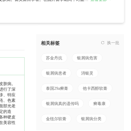
相关标签
换一批
苏金丹抗
银屑病危害
银屑病患者
消银灵
皮肤病。
泰国29a癣膏
他卡西醇软膏
进行了深
疹、特应
疮、色素
银屑病真的遗传吗
癣毒康
面部光老
定的造
各种硬皮
金纽尔软膏
银屑病分类
在美容性