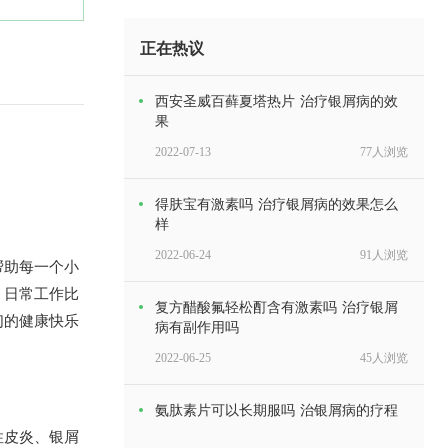
正在热议
西安圣威百藓夏塔热片 治疗银屑病的效
果
2022-07-13
77人浏览
得肤宝有激素吗 治疗银屑病的效果怎么
样
2022-06-24
91人浏览
帮助每一个小
。日常工作比
复方醋酸氟轻松酊含有激素吗 治疗银屑
们的健康快乐
病有副作用吗
2022-06-25
45人浏览
氨肽素片可以长期服吗 治银屑病的疗程
性皮炎、银屑