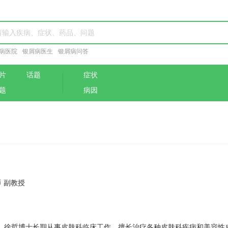
病医院
银屑病医生
银屑病问答
片
话题
症状
题
病因
 副教授
年，徐哲博士长期从事皮肤科临床工作，擅长治疗各种皮肤科疾病和美容