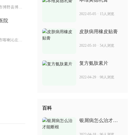
河北省保定市博野县博兴中路88号
消银片吃了有什么副作用 治疗银屑病的
2022-05-05
·
15人浏览
效果
医院
2022-06-10
87人浏览
皮肤病用橡皮贴膏
辽宁省朝阳市喀喇沁左翼蒙古族自
克银丸效果 治疗银屑病的效果
2022-05-10
·
54人浏览
2022-06-13
79人浏览
复方氨肽素片
2022-04-29
·
98人浏览
百科
银屑病怎么治才能
断根
2022-04-18
·
96人浏览