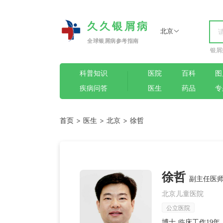
久久银屑病
北京
全球银屑病参考指南
银屑
科普知识
医院
百科
图
疾病问答
医生
药品
专
首页
>
医生
>
北京
>
徐哲
徐哲
副主任医师
北京儿童医院
公立医院
博士 临床工作19