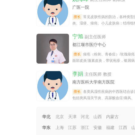
广医一院
擅长
常见皮肤性病的防治，各种类型
炎、湿疹、痤疮、小儿皮肤病；结缔组
如红斑狼疮、皮肤炎、硬皮病等。
宁旭
副主任医师
都江堰市医疗中心
擅长
痤疮（粉刺、青春痘）/玫瑰痤疮
面部皮炎/激素皮炎，带状疱疹，银屑病
（牛皮癣），梅毒。
李娟
主任医师 教授
南方医科大学南方医院
擅长
各类风湿性疾病的中西医结合诊
包括类风湿关节炎、高尿酸血症/痛风、
柱关节炎（强直性脊柱炎、银屑病关
华北
北京
天津
河北
山西
内蒙古
华东
上海
江苏
浙江
安徽
福建
江西