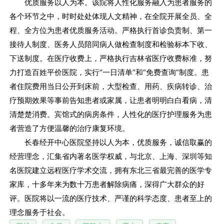
优质服务以人为本。该院将人性化服务融入为患者服务的
各个环节之中，时时处处体现人文精神，在全院开展全员、全
程、全方位为患者优质服务活动。严格执行首诊负责制、第一
接待人制度、医务人员陪同病人做检查制度和检验标本下收、
下送制度。在医疗收费上，严格执行吉林省医疗收费标准，努
力打造百姓平价医院，实行“一日清单”和“免费查询”制度。患
者住院费用当日公开到床前，大型检查、用药、疾病转诊、治
疗预期效果等事前告知患者或家属，让患者明明白白看病，清
清楚楚消费。宾馆式的病房条件，人性化的医疗护理服务为患
者营造了方便温馨的治疗康复环境。
长春经开中心医院坚持以人为本，优质服务，诚信取赢的
经营理念，汇集省内著名医学权威，与北京、上海、深圳等知
名医院建立远程医疗学术交流，拥有东北三省最完善的医学专
家库，十多年来为数十万患者解除病痛，深得广大群众的好
评。医院将以一流的医疗技术、严谨的科学态度、患者至上的
理念服务于社会。