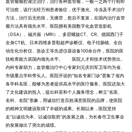
血管瘤瘤腔灌注治疗，治疗各种血管瘤，一般一之两个疗程即
可治愈，该疗法经万例患者验症，优于激光、冷冻及手术治疗
方法，治疗后无疤痕，无痛苦，愈后不复发，在国内治疗血管
瘤方法具有领先水平。医院拥有美国数字化血管造影机
（DSA）、磁共振（MRI）、多层螺旋CT、CR、德国西门子
全身CT机、日本四维多普勒超声诊断仪、电子结肠镜、全自
动生化分析仪、急诊王等先进仪器设备100余台件，医院的医
技检查能力居国内领先水平。 医院人才和技术优势突出。
内科专家胡力，血管瘤治疗中心专家刘元庆刘军卫等均为省、
市级重点学科带头人。医院开设的“知名专家门诊”荟集了省内
各学科名医，能够为患者提供高水平的医疗服务。医院还加大
了文化建设的投入，提出科室和个人服务理念，树立“名医、
名科、名院”形象，用诚信打造百姓满意医院的品牌，使医院
的精神文明建设取得了丰硕的成果。长期以来，医院坚持
走“以诚信为本、以诚信取胜”的发展之路，为长春市卫生事业
的发展做出了突出的成绩。